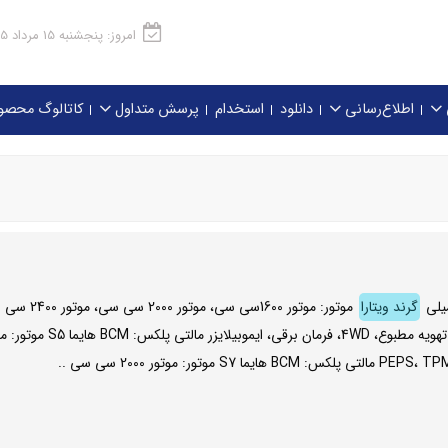
امروز: پنجشنبه 15 مرداد 1405
اطلاع‌رسانی
دانلود
استخدام
پرسش متداول
کاتالوگ محصو
میلی
گرند ویتارا