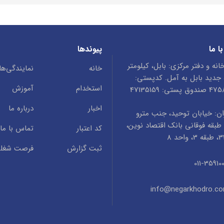
ا ما
پیوندها
انه و دفتر مرکزی: بابل، کیلومتر
خانه
نمایندگی‌ها
ه جدید بابل به آمل. کدپستی:
استخدام
آموزش
ستی: 47135159
اخبار
درباره ما
ن: خیابان توحید، جنب مترو
طبقه فوقانی بانک اقتصاد نوین،
کد اعتبار
تماس با ما
ثبت گزارش
فرصت شغل