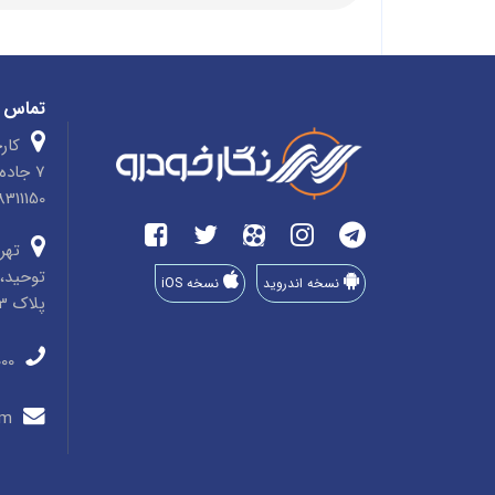
تماس ب
کارخ
7 جاد
4758311150 صندوق پ
تهرا
توحید، 
نسخه اندروید
نسخه iOS
پلاک 33، طبقه 3، واحد 8
011-35910000
info@negarkhodro.com