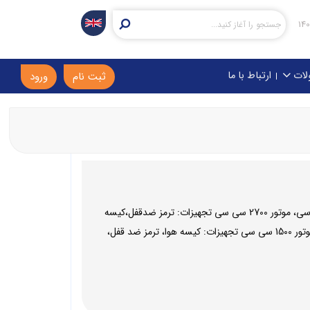
لات
ارتباط با ما
ثبت نام
ورود
موتور: موتور 1600سی سی، موتور 2000 سی سی، موتور 2400 سی سی، موتور 2700 سی سی تجهیزات: ترمز ضدقفل،کیسه
هوا، گیربکس اتوماتیک، سیستم تهویه مطبوع، 4WD، فرمان برقی، ایموبیلایزر مالتی پلکس: BCM هایما S5 موتور: موتور 1500 سی سی تجهیزات: کیسه هوا، ترمز ضد قفل،