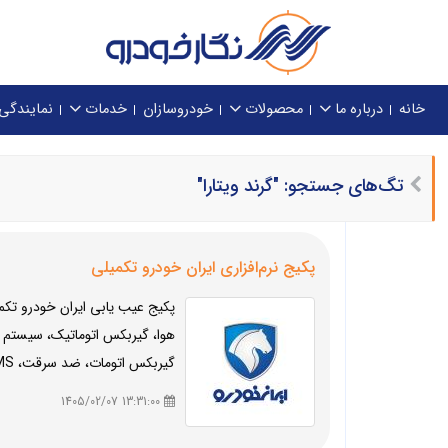
خانه
درباره ما
محصولات
خودروسازان
خدمات
نمایندگی
تگ‌های جستجو: "گرند ویتارا"
پکیج نرم‌افزاری ایران خودرو تکمیلی
پکیج عیب یابی ایران خودرو تک
گیربکس اتومات، ضد سرقت، PEPS، TPMS مالتی پلکس: BCM هایما S7 موتور: موتور 2000 سی سی ..
13:31:00 1405/02/07