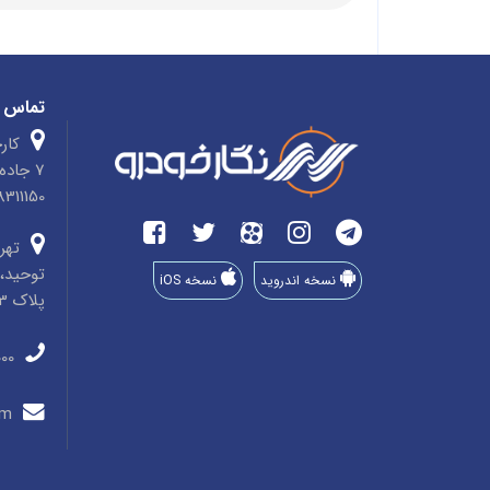
تماس ب
کارخ
7 جاد
4758311150 صندوق پ
تهرا
توحید، 
نسخه اندروید
نسخه iOS
پلاک 33، طبقه 3، واحد 8
011-35910000
info@negarkhodro.com