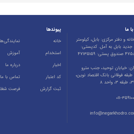
ا ما
پیوندها
انه و دفتر مرکزی: بابل، کیلومتر
خانه
نمایندگی‌ها
ه جدید بابل به آمل. کدپستی:
استخدام
آموزش
ستی: 47135159
اخبار
درباره ما
ن: خیابان توحید، جنب مترو
طبقه فوقانی بانک اقتصاد نوین،
کد اعتبار
تماس با ما
ثبت گزارش
فرصت شغل