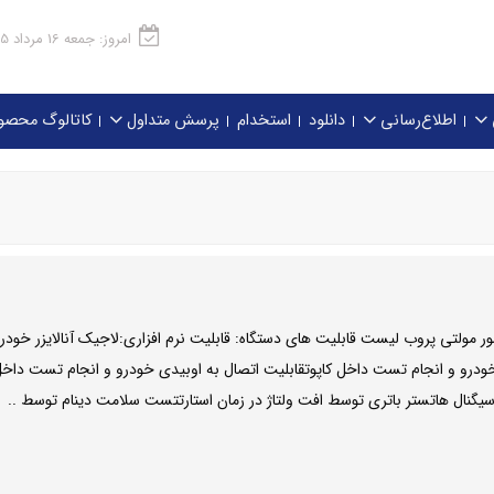
امروز: جمعه 16 مرداد 1405
اطلاع‌رسانی
دانلود
استخدام
پرسش متداول
کاتالوگ محصو
مولتی پروب لیست قابلیت های دستگاه: قابلیت نرم افزاری:لاجیک آنالایزر خودر
ودرو و انجام تست داخل کاپوتقابلیت اتصال به اوبیدی خودرو و انجام تست داخل 
گنال هاتستر باتری توسط افت ولتاژ در زمان استارتتست سلامت دینام توسط ..