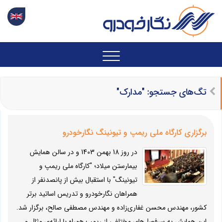
تگ‌های جستجو: "مدارک"
برگزاری کارگاه ملی ریمپ و تیونینگ نگارخودرو
در روز 18 بهمن 1403 و در سالن همایش
بیمارستن میلاد؛ "کارگاه ملی ریمپ و
تیونینگ" با استقبال بیش از پانصدنفر از
همراهان نگارخودرو و تدریس اساتید برتر
کشور، مهندس محسن غفاری‌زاده و مهندس مصطفی صالح، برگزار شد.
این همایش به سرفصل‌های مختلفی از ریمپ همراه با ارائه‌ی مثال و