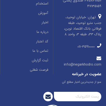
4758311150 صندوق پستی:
استخدام
47135159
آموزش
تهران: خیابان توحید،
اخبار
جنب مترو توحید، طبقه
فوقانی بانک اقتصاد نوین،
درباره ما
پلاک 33، طبقه 3، واحد 8
کد اعتبار
011-35910000
تماس با ما
ثبت گزارش
info@negarkhodro.com
فرصت شغلی
عضویت در خبرنامه
منو از جدیدترین اخبار مطلع کن