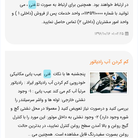
در ارتباط خواهند بود. همچنین برای ارتباط به صورت تل
فنی
، می
توانید با شماره 01135910000، واحد خدمات پس از فروش (داخلی 1 ) و
واحد امور مشتریان (داخلی 2) تماس حاصل نمایید.
01:02:25 1396/10/16
کم کردن آب رادیاتور
پنجشنبه ها با نکات
فنی
عیب یابی مکانیکی
خودرویی کم کردن آب رادیاتور ایراد : رادیاتور
مرتباً آب کم می کند عیب یابی : 1- وجود
نشتی خارجی: لوله ها و واشر سرسیلندر را
بررسی کنید و درصورت نیاز تعویض کنید ( معمولا در محل نشتی گچ و
شوره وجود دارد) 2- وجود نشتی به داخل موتور: این مورد را با کنترل
گیج روغن و بالا آمدن سطح روغن کنترل نمایید، در بدترین حالت
روغن بصورت سفیدرنگ قابل مشاهده است. همچنین می ..