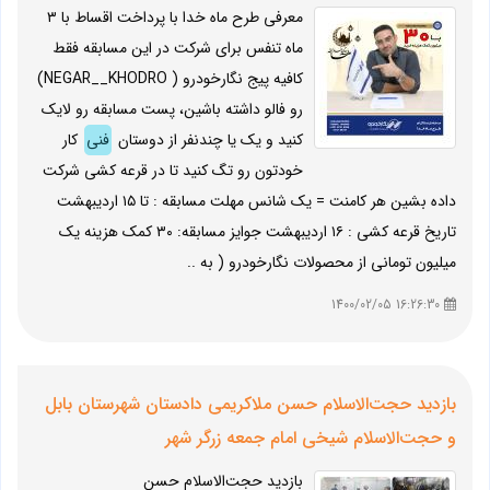
معرفي طرح ماه خدا با پرداخت اقساط با ۳
ماه تنفس برای شرکت در اين مسابقه فقط
کافیه پیج نگارخودرو ( NEGAR__KHODRO)
رو فالو داشته باشین، پست مسابقه رو لایک
کنید و یک یا چندنفر از دوستان
فنی
کار
خودتون رو تگ کنید تا در قرعه كشي شرکت
داده بشین هر کامنت = یک شانس مهلت مسابقه : تا ١٥ اردیبهشت
تاريخ قرعه کشی : ١٦ اردیبهشت جوايز مسابقه: ٣٠ كمك هزينه يك
ميليون توماني از محصولات نگارخودرو ( به ..
16:26:30 1400/02/05
بازدید حجت‌الاسلام حسن ملاکریمی دادستان شهرستان بابل
و حجت‌الاسلام شیخی امام جمعه زرگر شهر
بازدید حجت‌الاسلام حسن