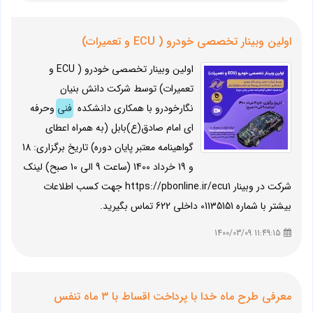
اولین وبینار تخصصی خودرو ( ECU و تعمیرات)
اولین وبینار تخصصی خودرو ( ECU و
تعمیرات) توسط شرکت دانش بنیان
نگارخودرو با همکاری دانشکده
فنی
‌و‌حرفه
ای امام صادق(ع)بابل (به همراه اعطای
گواهینامه معتبر پایان دوره) تاریخ برگزاری: 18
و 19 خرداد 1400 (ساعت 9 الی 10 صبح) لینک
شرکت در وبینار https://pbonline.ir/ecu1 جهت کسب اطلاعات
بیشتر با شماره 01135151 داخلی 622 تماس بگیرید.
11:49:15 1400/03/09
معرفي طرح ماه خدا با پرداخت اقساط با ۳ ماه تنفس