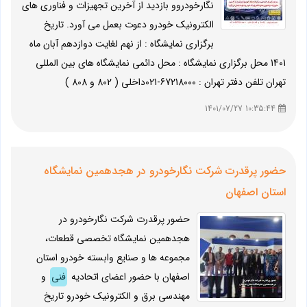
نگارخودروو بازدید از آخرین تجهیزات و فناوری های
الکترونیک خودرو دعوت بعمل می آورد. تاریخ
برگزاری نمایشگاه : از نهم لغایت دوازدهم آبان ماه
1401 محل برگزاری نمایشگاه : محل دائمی نمایشگاه های بین المللی
تهران تلفن دفتر تهران : 67218000-021داخلی ( 802 و 808 )
10:35:44 1401/07/27
حضور پرقدرت شرکت نگارخودرو در هجدهمین نمایشگاه
استان اصفهان
حضور پرقدرت شرکت نگارخودرو در
هجدهمین نمایشگاه تخصصی قطعات،
مجموعه ها و صنایع وابسته خودرو استان
اصفهان با حضور اعضای اتحادیه
فنی
و
مهندسی برق و الکترونیک خودرو تاریخ