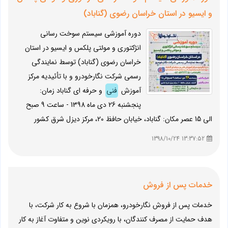
و ایسیو در استان خراسان رضوی (گناباد)
دوره آموزشی سیستم سوخت رسانی
انژکتوری و مولتی پلکس و ایسیو در استان
خراسان رضوی (گناباد) توسط نمایندگی
رسمی شرکت نگارخودرو و با تأئیدیه مرکز
آموزش
فنی
و حرفه ای گناباد زمان:
پنجشنبه 26 دی ماه 1398 - ساعت 9 صبح
الی 15 عصر مکان: گناباد، خیابان حافظ 20، مرکز دیزل شرق کشور
13:37:52 1398/10/24
خدمات پس از فروش
خدمات پس از فروش نگارخودرو، همزمان با شروع به کار شرکت، با
هدف حمایت از مصرف کنندگان، با رویکردی نوین و متفاوت آغاز به کار