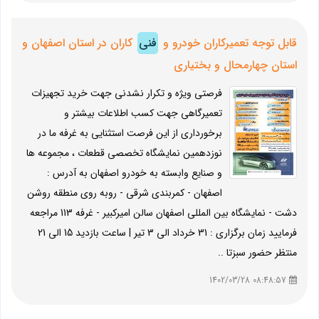
قابل توجه تعمیرکاران خودرو و
فنی
کاران در استان اصفهان و
استان چهارمحال و بختیاری
فرصتی ویژه و تکرار نشدنی جهت خرید تجهیزات
تعمیرگاهی جهت کسب اطلاعات بیشتر و
برخورداری از این فرصت استثنایی به غرفه ما در
نوزدهمین نمایشگاه تخصصی قطعات ، مجموعه ها
و صنایع وابسته به خودرو اصفهان به آدرس :
اصفهان - کمربندی شرقی - روبه روی منطقه روشن
دشت - نمایشگاه بین المللی اصفهان سالن امیرکبیر - غرفه 113 مراجعه
فرمایید زمان برگزاری : 31 خرداد الی 3 تیر | ساعت بازدید 15 الی 21
منتظر حضور سبزتا ..
08:48:57 1402/03/28