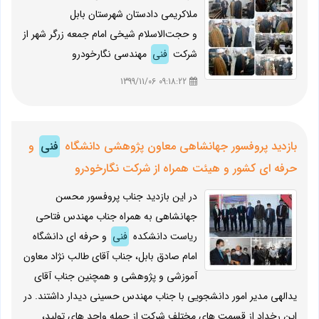
ملاکریمی دادستان شهرستان بابل
و حجت‌الاسلام شیخی امام جمعه زرگر شهر از
شرکت
فنی
مهندسی نگارخودرو
09:18:22 1399/11/06
بازدید پروفسور جهانشاهی معاون پژوهشی دانشگاه
فنی
و
حرفه ای کشور و هیئت همراه از شرکت نگارخودرو
در این بازدید جناب پروفسور محسن
جهانشاهی به همراه جناب مهندس فتاحی
ریاست دانشکده
فنی
و حرفه ای دانشگاه
امام صادق بابل، جناب آقای طالب نژاد معاون
آموزشی و پژوهشی و همچنین جناب آقای
یدالهی مدیر امور دانشجویی با جناب مهندس حسینی دیدار داشتند. در
این رخداد از قسمت های مختلف شرکت از جمله واحد های تولید،