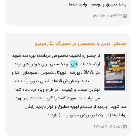
واحد تحقیق و توسعه ، واحد خدما ..
11:43:27 1402/09/12
خدماتی نوین و تخصصی در تعمیرگاه نگارخودرو
از جشنواره تخفیف مخصوص مردادماه بهره مند شوید
ارائه خدمات
فنی
و تخصصی برای خودروهای برند
بنز ،BMW ، پورشه ، تویوتا ،لکسوس ، هیوندای ، کیا و
........ به همراه فروش قطعات اصلی بدون واسطه با
بهترین قیمت و کیفیت . در طرح ویژه مردادماه شما
می توانید به صورت کاملا رایگان از خدمات زیر بهره
مند شوید : بازدید از سیستم تهویه مطبوع و کولر بازدید رایگان
روانکارها (آب رادیاتور، روغن موتور و.....) بازدید ..
11:50:50 1402/05/01