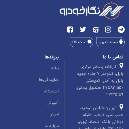
نسخه اندروید
نسخه iOS
تماس با ما
پیوندها
کارخانه و دفتر مرکزی:
خانه
بابل، کیلومتر 7 جاده جدید
نمایندگی‌ها
بابل به آمل. کدپستی:
4758311150 صندوق پستی:
استخدام
47135159
آموزش
تهران: خیابان توحید،
اخبار
جنب مترو توحید، طبقه
فوقانی بانک اقتصاد نوین،
درباره ما
پلاک 33، طبقه 3، واحد 8