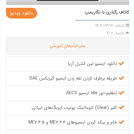
کاتاف رگباری با نگاریمپ
دانلود ویدیو
انتشار:
1402/03/17
بازدید: 4011
سایر فیلم‌های آموزشی
دانلود ایسیو لین کنترل آریا
طریقه برطرف کردن تقه زدن ایسیو گیربکس DAE
تنظیم دور Idle ایسیو AECS
کلیر (Clear) اتوماتیک یونیت ایربگ‌های ایرانی
خام و بیکد کردن ایسیوهای ME7.4.4 و ME7.4.5