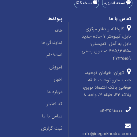
نسخه اندروید
نسخه iOS
تماس با ما
پیوندها
کارخانه و دفتر مرکزی:
خانه
بابل، کیلومتر 7 جاده جدید
نمایندگی‌ها
بابل به آمل. کدپستی:
4758311150 صندوق پستی:
استخدام
47135159
آموزش
تهران: خیابان توحید،
اخبار
جنب مترو توحید، طبقه
فوقانی بانک اقتصاد نوین،
درباره ما
پلاک 33، طبقه 3، واحد 8
کد اعتبار
011-35910000
تماس با ما
ثبت گزارش
info@negarkhodro.com