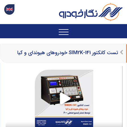
تست کانکتور SIM2K-141 خودروهای هیوندای و کیا