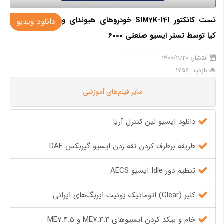
تست کانکتور SIM2K-141 خودروهای هیوندای و
دانلود ویدیو
کیا توسط تستر ایسیو صنعتی 6000
انتشار:
1400/11/20
بازدید: 1756
سایر فیلم‌های آموزشی
دانلود ایسیو لین کنترل آریا
طریقه برطرف کردن تقه زدن ایسیو گیربکس DAE
تنظیم دور Idle ایسیو AECS
کلیر (Clear) اتوماتیک یونیت ایربگ‌های ایرانی
خام و بیکد کردن ایسیوهای ME7.4.4 و ME7.4.5