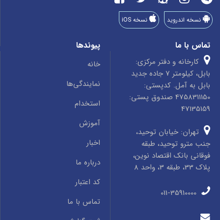
نسخه اندروید
نسخه iOS
تماس با ما
پیوندها
کارخانه و دفتر مرکزی:
خانه
بابل، کیلومتر 7 جاده جدید
نمایندگی‌ها
بابل به آمل. کدپستی:
4758311150 صندوق پستی:
استخدام
47135159
آموزش
تهران: خیابان توحید،
اخبار
جنب مترو توحید، طبقه
فوقانی بانک اقتصاد نوین،
درباره ما
پلاک 33، طبقه 3، واحد 8
کد اعتبار
011-35910000
تماس با ما