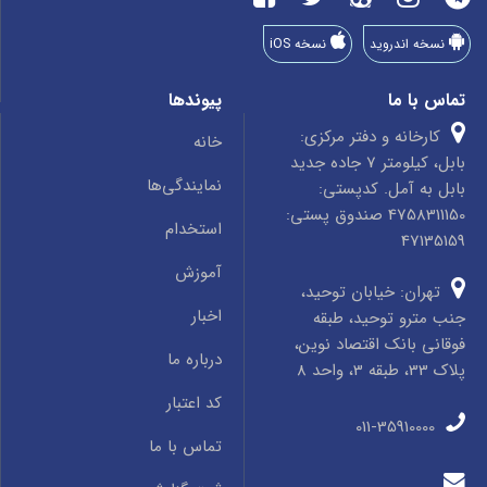
نسخه اندروید
نسخه iOS
تماس با ما
پیوندها
کارخانه و دفتر مرکزی:
خانه
بابل، کیلومتر 7 جاده جدید
نمایندگی‌ها
بابل به آمل. کدپستی:
4758311150 صندوق پستی:
استخدام
47135159
آموزش
تهران: خیابان توحید،
اخبار
جنب مترو توحید، طبقه
فوقانی بانک اقتصاد نوین،
درباره ما
پلاک 33، طبقه 3، واحد 8
کد اعتبار
011-35910000
تماس با ما