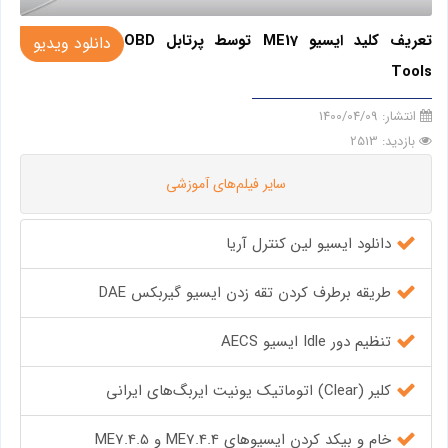
تعریف کلید ایسیو ME17 توسط پرتابل OBD
دانلود ویدیو
Tools
انتشار:
1400/04/09
بازدید: 2513
سایر فیلم‌های آموزشی
دانلود ایسیو لین کنترل آریا
طریقه برطرف کردن تقه زدن ایسیو گیربکس DAE
تنظیم دور Idle ایسیو AECS
کلیر (Clear) اتوماتیک یونیت ایربگ‌های ایرانی
خام و بیکد کردن ایسیوهای ME7.4.4 و ME7.4.5