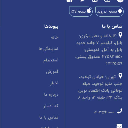
نسخه اندروید
نسخه iOS
تماس با ما
پیوندها
کارخانه و دفتر مرکزی:
خانه
بابل، کیلومتر 7 جاده جدید
نمایندگی‌ها
بابل به آمل. کدپستی:
4758311150 صندوق پستی:
استخدام
47135159
آموزش
تهران: خیابان توحید،
اخبار
جنب مترو توحید، طبقه
فوقانی بانک اقتصاد نوین،
درباره ما
پلاک 33، طبقه 3، واحد 8
کد اعتبار
011-35910000
تماس با ما