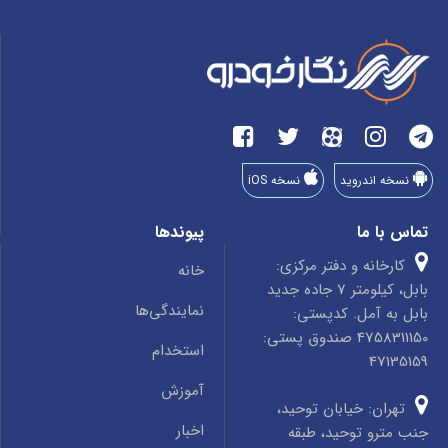
نسخه اندروید
نسخه iOS
تماس با ما
پیوندها
کارخانه و دفتر مرکزی:
خانه
بابل، کیلومتر 7 جاده جدید
نمایندگی‌ها
بابل به آمل. کدپستی:
4758311150 صندوق پستی:
استخدام
47135159
آموزش
تهران: خیابان توحید،
اخبار
جنب مترو توحید، طبقه