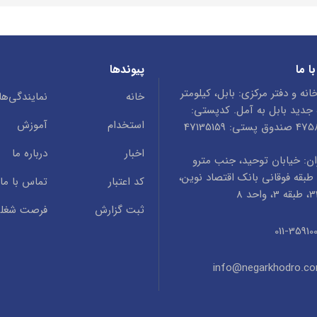
ا ما
پیوندها
انه و دفتر مرکزی: بابل، کیلومتر
خانه
نمایندگی‌ها
ه جدید بابل به آمل. کدپستی:
استخدام
آموزش
ستی: 47135159
اخبار
درباره ما
ن: خیابان توحید، جنب مترو
طبقه فوقانی بانک اقتصاد نوین،
کد اعتبار
تماس با ما
ثبت گزارش
فرصت شغل