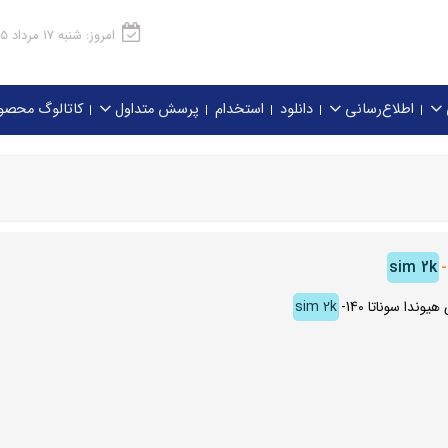
امروز: شنبه 17 مرداد 1405
اطلاع‌رسانی
دانلود
استخدام
پرسش متداول
کاتالوگ محصو
sim 2k
-
هیوندا سوناتا
-140
sim 2k