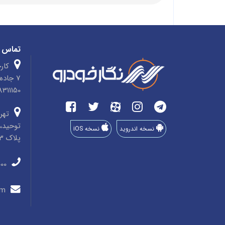
تماس ب
کارخ
7 جاد
4758311150 صندوق پ
تهرا
توحید، 
نسخه اندروید
نسخه iOS
پلاک 33، طبقه 3، واحد 8
011-35910000
info@negarkhodro.com