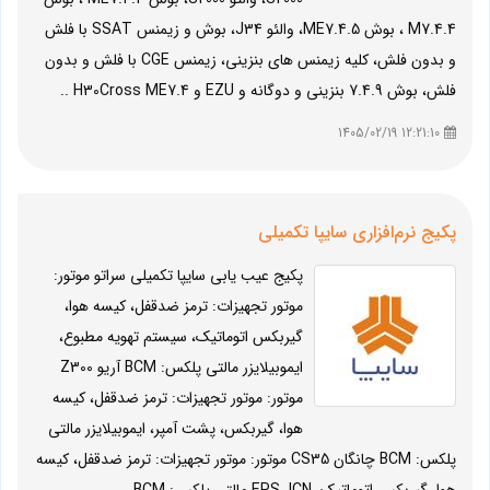
M7.4.4 ، بوش ME7.4.5، والئو J34، بوش و زیمنس SSAT با فلش
و بدون فلش، کلیه زیمنس های بنزینی، زیمنس CGE با فلش و بدون
فلش، بوش 7.4.9 بنزینی و دوگانه و EZU و H30Cross ME7.4 ..
12:21:10 1405/02/19
پکیج نرم‌افزاری سایپا تکمیلی
پکیج عیب یابی سایپا تکمیلی سراتو موتور:
موتور تجهیزات: ترمز ضدقفل، کیسه هوا،
گیربکس اتوماتیک، سیستم تهویه مطبوع،
ایموبیلایزر مالتی پلکس: BCM آریو Z300
موتور: موتور تجهیزات: ترمز ضدقفل، کیسه
هوا، گیربکس، پشت آمپر، ایموبیلایزر مالتی
پلکس: BCM چانگان CS35 موتور: موتور تجهیزات: ترمز ضدقفل، کیسه