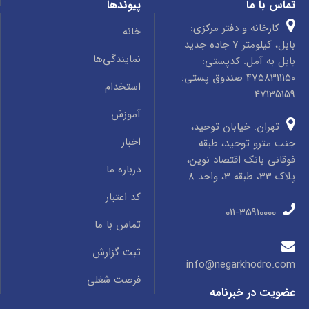
تماس با ما
پیوندها
کارخانه و دفتر مرکزی:
خانه
بابل، کیلومتر 7 جاده جدید
نمایندگی‌ها
بابل به آمل. کدپستی:
4758311150 صندوق پستی:
استخدام
47135159
آموزش
تهران: خیابان توحید،
اخبار
جنب مترو توحید، طبقه
فوقانی بانک اقتصاد نوین،
درباره ما
پلاک 33، طبقه 3، واحد 8
کد اعتبار
011-35910000
تماس با ما
ثبت گزارش
info@negarkhodro.com
فرصت شغلی
عضویت در خبرنامه