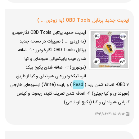
آپدیت جدید پرتابل OBD Tools (به زودی ... )
آپدیت جدید پرتابل OBD Tools نگارخودرو
(به زودی ... ) تغییرات در نسخه جدید
پرتابل OBD Tools نگارخودرو : 1- اضافه
شدن عیب یابیکمپانی هیوندای و کیا
(موتوری) 2- اضافه شدن پکیج بیکد
اتوماتیکخودروهای هیوندای و کیا از طریق
OBD 3- اضافه شدن رید (
Read
) و رایت (Write) ایسیوهای خارجی
(هیوندای و کیا چینی) 4- اضافه شدن تعریف کلید، ریموت و کیلس
کمپانی هیوندای و کیا (پکیج آزمایشی)
15:09:16 1399/04/31