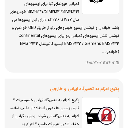
کمپانی هیوندای کیا برای ایسیوهای
SIM2k140/SIM2k141/SIM2k341 خودروهای
سال 2007 تا 2016 که دارای این ایسیوها می
باشد خواندن و نوشتن ایسیو خودروهای رنو از طریق OBD خواندن و
نوشتن فلش ایسیوهای کمپانی رنو برای ایسیوهای Continental
EMS3132 / Siemens EMS3134 ایسیو کانتیننتال EMS 3134
(خواندن ..
13:24:03 1405/02/07
پکیج اعزام به تعمیرگاه ایرانی و خارجی
پکیج اعزام به تعمیرگاه ایرانی خصوصیات *
کلیه زیمنس ها بدون استفاده از دامپ آماده،
اعزام به تعمیرگاه می شوند. بدون نگرانی از
حذف شدن تغییرات دامپ * اعزام به