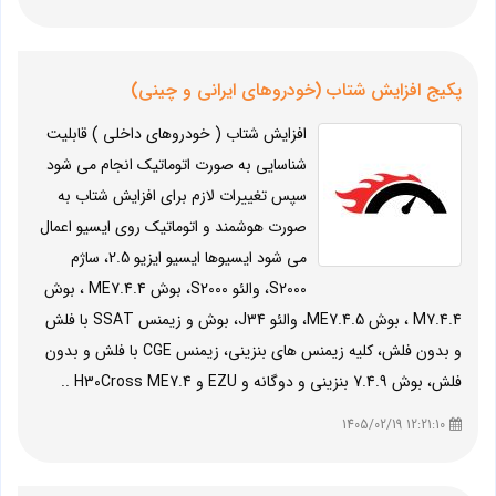
پکیج افزایش شتاب (خودروهای ایرانی و چینی)
افزایش شتاب ( خودروهای داخلی ) قابلیت
شناسایی به صورت اتوماتیک انجام می شود
سپس تغییرات لازم برای افزایش شتاب به
صورت هوشمند و اتوماتیک روی ایسیو اعمال
می شود ایسیوها ایسیو ایزیو 2.5، ساژم
S2000، والئو S2000، بوش ME7.4.4 ، بوش
M7.4.4 ، بوش ME7.4.5، والئو J34، بوش و زیمنس SSAT با فلش
و بدون فلش، کلیه زیمنس های بنزینی، زیمنس CGE با فلش و بدون
فلش، بوش 7.4.9 بنزینی و دوگانه و EZU و H30Cross ME7.4 ..
12:21:10 1405/02/19