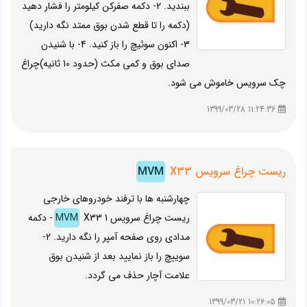
ببندید. 2- دکمه صفرکن کیلومتر را فشار دهید
(دکمه را تا قطع شدن بوق ممتد نگه دارید)
3- اکنون سوئیچ را باز کنید. 4- با شنیدن
صدای بوق و کمی مکث (حدود 10 ثانیه)چراغ
چک سرویس خاموش می شود.
11:24:36 1399/03/28
ریست چراغ سرویس
X33
MVM
چهارشنبه ها با ترفند خودروهای خارجی
ریست چراغ سرویس
MVM
X33 1- دکمه
مدادی روی صفحه آمپر را نگه دارید. 2-
سوییچ را باز نمایید بعد از شنیدن بوق
علامت آچار حذف می گردد.
10:26:05 1399/03/21