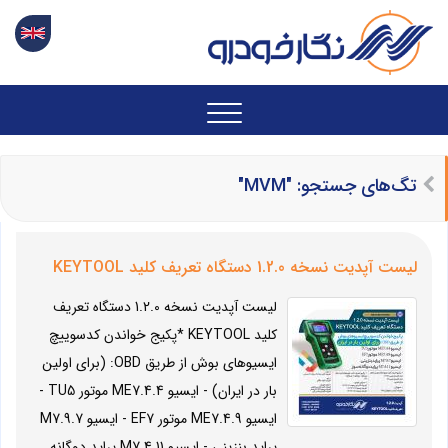
تگ‌های جستجو: "MVM"
لیست آپدیت نسخه 1.2.0 دستگاه تعریف کلید KEYTOOL
لیست آپدیت نسخه 1.2.0 دستگاه تعریف
کلید KEYTOOL *پکیج خواندن کدسوییچ
ایسیوهای بوش از طریق OBD: (برای اولین
بار در ایران) - ایسیو ME7.4.4 موتور TU5 -
ایسیو ME7.4.9 موتور EF7 - ایسیو M7.9.7
پراید بنزینی - ایسیو M7.4.11 پراید دوگانه