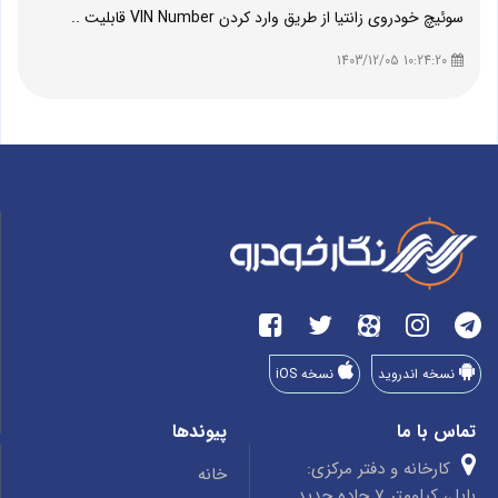
سوئیچ خودروی زانتیا از طریق وارد کردن VIN Number قابلیت ..
10:24:20 1403/12/05
نسخه اندروید
نسخه iOS
تماس با ما
پیوندها
کارخانه و دفتر مرکزی:
خانه
بابل، کیلومتر 7 جاده جدید