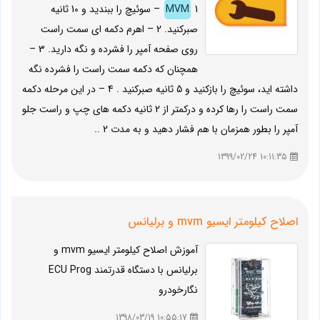
MVM
1 – سوئیچ را ببندید و 10 ثانیه
صبرکنید. 2 – اهرم دکمه ای سمت راست
روی صفحه آمپر را فشرده و نگه دارید. 3 –
همچنان که دکمه سمت راست را فشرده نگه
داشته اید، سوئیچ را بازکنید و 5 ثانیه صبرکنید . 4 – در این مرحله دکمه
سمت راست را رها کرده و درکمتر از 2 ثانیه دکمه های چپ و راست جلو
آمپر را بطور همزمان با هم فشار دهید و به مدت 2 ..
10:11:35 1399/02/24
اصلاح کیلومتر ایسیو mvm و برلیانس
آموزش اصلاح کیلومتر ایسیو mvm و
برلیانس با دستگاه قدرتمند ECU Prog
نگارخودرو
10:55:17 1398/03/19