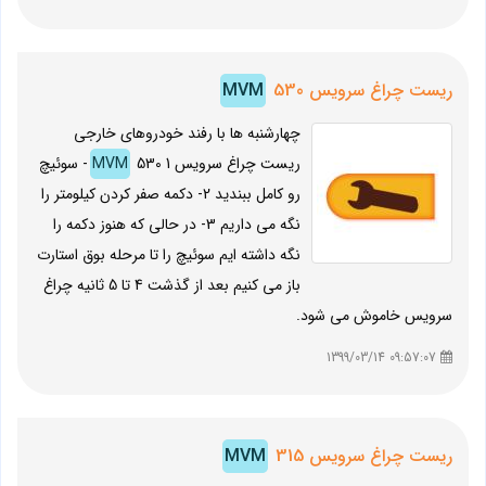
ریست چراغ سرویس
530
MVM
چهارشنبه ها با رفند خودروهای خارجی
ریست چراغ سرویس
MVM
530 1- سوئیچ
رو کامل ببنديد 2- دکمه صفر کردن کیلومتر را
نگه می داریم 3- در حالی که هنوز دکمه را
نگه داشته ایم سوئیچ را تا مرحله بوق استارت
باز می کنیم بعد از گذشت 4 تا 5 ثانیه چراغ
سرویس خاموش می شود.
09:57:07 1399/03/14
ریست چراغ سرویس
315
MVM