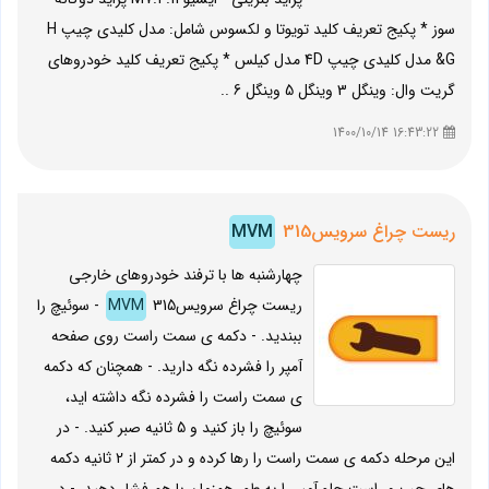
سوز * پکیج تعریف کلید تویوتا و لکسوس شامل: مدل کلیدی چیپ H
&G مدل کلیدی چیپ 4D مدل کیلس * پکیج تعریف کلید خودروهای
گریت وال: وینگل 3 وینگل 5 وینگل 6 ..
16:43:22 1400/10/14
ریست چراغ سرویس
315
MVM
چهارشنبه ها با ترفند خودروهای خارجی
ریست چراغ سرویس
MVM
315 - سوئیچ را
ببندید. - دکمه ی سمت راست روی صفحه
آمپر را فشرده نگه دارید. - همچنان که دکمه
ی سمت راست را فشرده نگه داشته اید،
سوئیچ را باز کنید و 5 ثانیه صبر کنید. - در
این مرحله دکمه ی سمت راست را رها کرده و در کمتر از 2 ثانیه دکمه