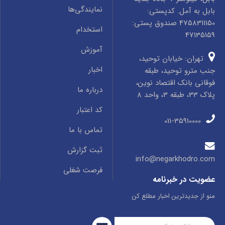
نمایندگی‌ها
بابل به آمل. کدپستی:
4758311150 صندوق پستی:
استخدام
47135159
آموزش
تهران: خیابان توحید،
اخبار
جنب مترو توحید، طبقه
فوقانی بانک اقتصاد نوین،
درباره ما
پلاک 33، طبقه 3، واحد 8
کد اعتبار
011-35910000
تماس با ما
ثبت گزارش
info@negarkhodro.com
فرصت شغلی
عضویت در خبرنامه
منو از جدیدترین اخبار مطلع کن