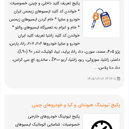
پکیج تعریف کلید داخلی و چینی خصوصیات:
* خواندن کد کلید ایسیوهای زیمنس ایران
خودرو و سایپا * خام کردن ایسیوهای زیمنس
* خام و اعزام به تعمیرگاه ایسیوهای والئو *
خواندن کد کلید زانتیا تعریف کلید ایران
خودرو و سایپا خودروها 206، 207، رانا، پارس،
پژو 405، سمند، سورن، دنا، رانا، پراید، تیبا، کوئیک، تندر 90 (L90)،
داستر، زانتیا، سوزوکی، ریو، زانتیا، آریو Z300 ، ساندرو، اچ سی کراس،
دنا، دنا پلاس، ..
13:26:11 1405/02/07
پکیج تیونینگ هیوندای و کیا و خودروهای چینی
پکیج تیونینگ خودروهای خارجی
خصوصیات: شناسایی اتوماتیک ایسیوهای