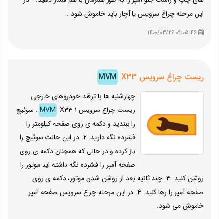
های چپ و راست جلو آمپر را به طور همزمان با هم فشار دهید. - در
این مرحله چراغ سرویس یا آچار باید خاموش شود ..
09:05:46 1400/03/26
ریست چراغ سرویس
X33
MVM
چهارشنبه ها با ترفند خودروهای خارجی
ریست چراغ سرویس
MVM
X33 1. سوئيچ
را ببنديد و دکمه ي روي صفحه کيلومتر را
فشرده نگه داريد. 2. در اين حالت سوئيچ را
باز کرده و در حالي که همچنان دکمه ي روي
صفحه آمپر را فشرده نگه داشته ايد موتور را
روشن کنيد. 3. چند ثانيه بعد از روشن شدن موتور، دکمه ي روي
صفحه آمپر را رها کنيد. 4. در اين مرحله چراغ سرويس صفحه آمپر
خاموش مي شود.