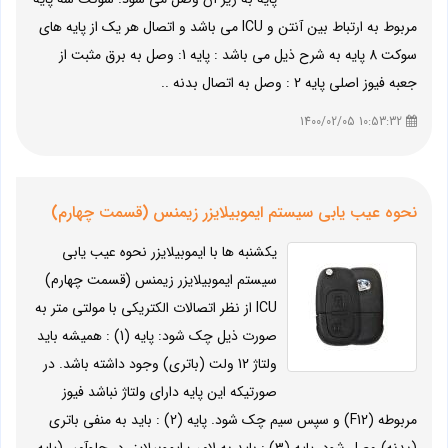
مربوط به ارتباط بین آنتن و ICU می باشد و اتصال هر یک از پایه های
سوکت 8 پایه به شرح ذیل می باشد : پایه 1: وصل به برق مثبت از
جعبه فیوز اصلی پایه 2 : وصل به اتصال بدنه ..
10:53:32 1400/02/05
نحوه عیب یابی سیستم ایموبیلایزر زیمنس (قسمت چهارم)
یکشنبه ها با ایموبیلایزر نحوه عیب یابی
سیستم ایموبیلایزر زیمنس (قسمت چهارم)
ICU از نظر اتصالات الکتریکی با مولتی متر به
صورت ذیل چک شود: پایه (1) : همیشه باید
ولتاژ 12 ولت (باتری) وجود داشته باشد. در
صورتیکه این پایه دارای ولتاژ نباشد فیوز
مربوطه (F12) و سپس سیم چک شود. پایه (2) : باید به منفی باتری