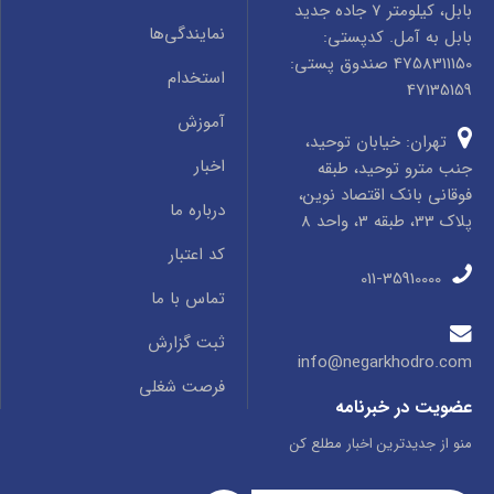
بابل، کیلومتر 7 جاده جدید
نمایندگی‌ها
بابل به آمل. کدپستی:
4758311150 صندوق پستی:
استخدام
47135159
آموزش
تهران: خیابان توحید،
اخبار
جنب مترو توحید، طبقه
فوقانی بانک اقتصاد نوین،
درباره ما
پلاک 33، طبقه 3، واحد 8
کد اعتبار
011-35910000
تماس با ما
ثبت گزارش
info@negarkhodro.com
فرصت شغلی
عضویت در خبرنامه
منو از جدیدترین اخبار مطلع کن