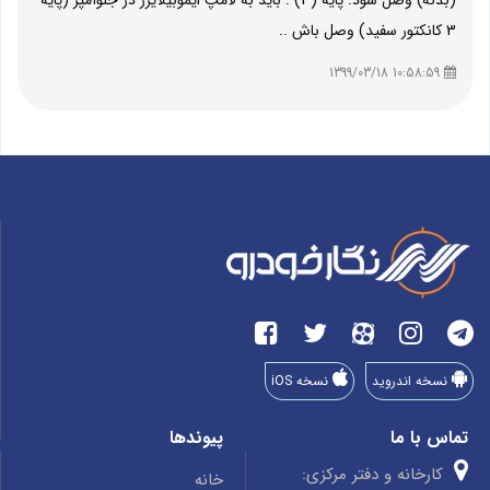
(بدنه) وصل شود. پایه (3) : باید به لامپ ایموبیلایزر در جلوآمپر (پایه
3 کانکتور سفید) وصل باش ..
10:58:59 1399/03/18
نسخه اندروید
نسخه iOS
تماس با ما
پیوندها
کارخانه و دفتر مرکزی:
خانه