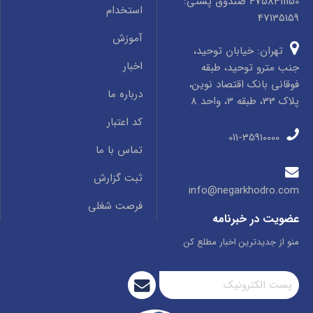
4758311150 صندوق پستی:
استخدام
47135159
آموزش
تهران: خیابان توحید،
اخبار
جنب مترو توحید، طبقه
فوقانی بانک اقتصاد نوین،
درباره ما
پلاک 33، طبقه 3، واحد 8
کد اعتبار
011-35910000
تماس با ما
ثبت گزارش
info@negarkhodro.com
فرصت شغلی
عضویت در خبرنامه
منو از جدیدترین اخبار مطلع کن