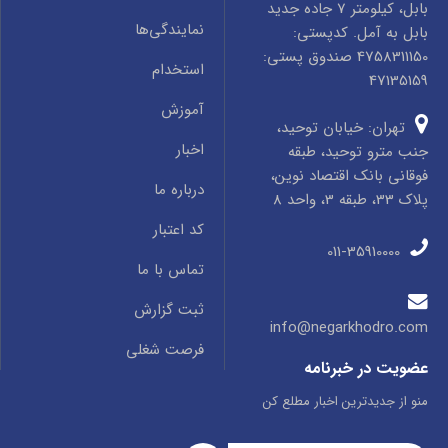
بابل، کیلومتر 7 جاده جدید
نمایندگی‌ها
بابل به آمل. کدپستی:
4758311150 صندوق پستی:
استخدام
47135159
آموزش
تهران: خیابان توحید،
اخبار
جنب مترو توحید، طبقه
فوقانی بانک اقتصاد نوین،
درباره ما
پلاک 33، طبقه 3، واحد 8
کد اعتبار
011-35910000
تماس با ما
ثبت گزارش
info@negarkhodro.com
فرصت شغلی
عضویت در خبرنامه
منو از جدیدترین اخبار مطلع کن