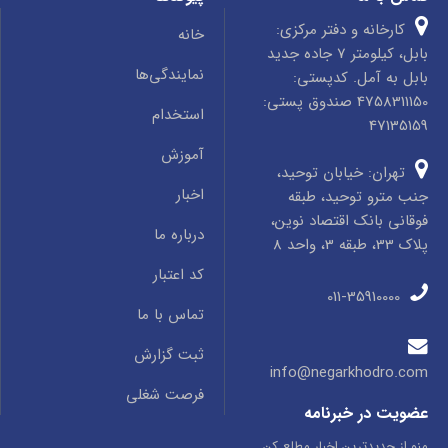
کارخانه و دفتر مرکزی:
خانه
بابل، کیلومتر 7 جاده جدید
نمایندگی‌ها
بابل به آمل. کدپستی:
4758311150 صندوق پستی:
استخدام
47135159
آموزش
تهران: خیابان توحید،
اخبار
جنب مترو توحید، طبقه
فوقانی بانک اقتصاد نوین،
درباره ما
پلاک 33، طبقه 3، واحد 8
کد اعتبار
011-35910000
تماس با ما
ثبت گزارش
info@negarkhodro.com
فرصت شغلی
عضویت در خبرنامه
منو از جدیدترین اخبار مطلع کن