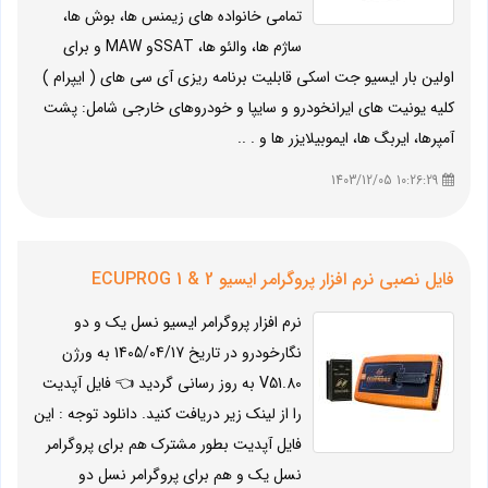
تمامی خانواده های زیمنس ها، بوش ها،
ساژم ها، والئو ها، SSATو MAW و برای
اولین بار ایسیو جت اسکی قابلیت برنامه ریزی آی سی های ( ایپرام )
کلیه یونیت های ایرانخودرو و سایپا و خودروهای خارجی شامل: پشت
آمپرها، ایربگ ها، ایموبیلایزر ها و . ..
10:26:29 1403/12/05
فایل نصبی نرم افزار پروگرامر ایسیو ECUPROG 1 & 2
نرم افزار پروگرامر ایسیو نسل یک و دو
نگارخودرو در تاریخ 1405/04/17 به ورژن
V51.80 به روز رسانی گردید 👈 فایل آپدیت
را از لینک زیر دریافت کنید. دانلود توجه : این
فایل آپدیت بطور مشترک هم برای پروگرامر
نسل یک و هم برای پروگرامر نسل دو