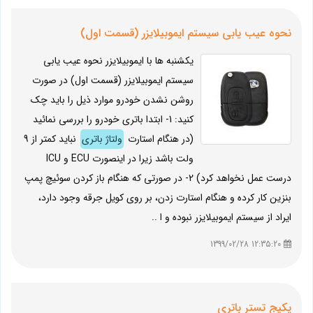
نحوه عیب یابی سیستم ایموبیلایزر (قسمت اول)
یکشنبه ها با ایموبیلایزر نحوه عیب یابی
سیستم ایموبیلایزر (قسمت اول) در صورت
روشن نشدن خودرو موارد ذیل را باید چک
کنید: 1- ابتدا باتری خودرو را بررسی نمائید
(در هنگام استارت
ولتاژ باتری
نباید کمتر از 9
ولت باشد زیرا در اینصورت ECU و ICU
درست عمل نخواهد کرد) 2- در صورتی که هنگام باز کردن سوئیچ پمپ
بنزین کار کرده و هنگام استارت زدن، بر روی کویل جرقه وجود دارد،
ایراد از سیستم ایموبیلایزر نبوده و ا ..
12:35:20 1399/02/28
پکیج تستر باتری