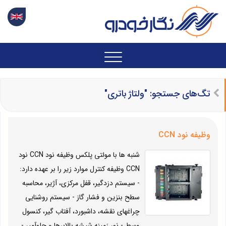
تگ‌های جستجو: "ولتاژ باتری"
وظیفه نود CCN
شنبه ها با مولتی پلکس وظیفه نود CCN نود
CCN وظیفه کنترل موارد زیر را بر عهده دارد:
- سیستم دزدگیر، قفل مرکزی، آژیر، محاسبه
سطح بنزین و فشار گاز - سیستم روشنایی
چراغهای نقشه، داشبورد، آفتاب گیر، کنسول
وسط - نور زمینه شیشه بالابرها و جلوآمپر -