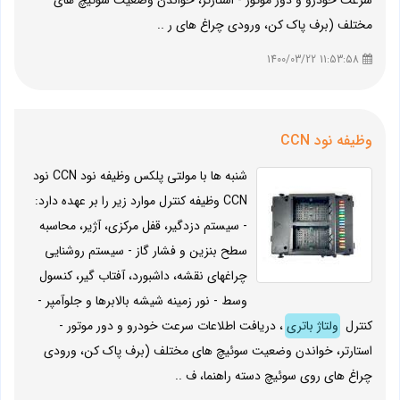
سرعت خودرو و دور موتور - استارتر، خواندن وضعیت سوئیچ های
مختلف (برف پاک کن، ورودی چراغ های ر ..
11:53:58 1400/03/22
وظیفه نود CCN
شنبه ها با مولتی پلکس وظیفه نود CCN نود
CCN وظیفه کنترل موارد زیر را بر عهده دارد:
- سیستم دزدگیر، قفل مرکزی، آژیر، محاسبه
سطح بنزین و فشار گاز - سیستم روشنایی
چراغهای نقشه، داشبورد، آفتاب گیر، کنسول
وسط - نور زمینه شیشه بالابرها و جلوآمپر -
کنترل
ولتاژ باتری
، دریافت اطلاعات سرعت خودرو و دور موتور -
استارتر، خواندن وضعیت سوئیچ های مختلف (برف پاک کن، ورودی
چراغ های روی سوئیچ دسته راهنما، ف ..