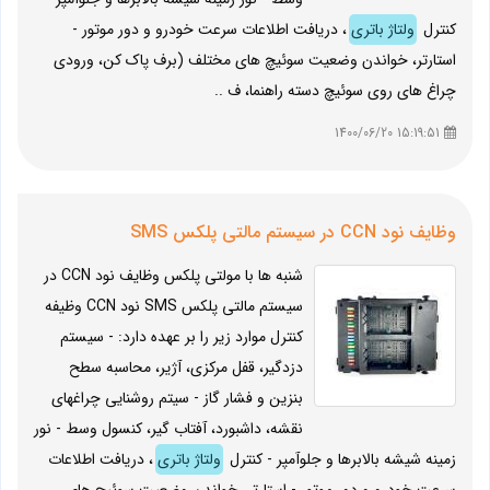
کنترل
ولتاژ باتری
، دریافت اطلاعات سرعت خودرو و دور موتور -
استارتر، خواندن وضعیت سوئیچ های مختلف (برف پاک کن، ورودی
چراغ های روی سوئیچ دسته راهنما، ف ..
15:19:51 1400/06/20
وظایف نود CCN در سیستم مالتی پلکس SMS
شنبه ها با مولتی پلکس وظایف نود CCN در
سیستم مالتی پلکس SMS نود CCN وظیفه
کنترل موارد زیر را بر عهده دارد: - سیستم
دزدگیر، قفل مرکزی، آژیر، محاسبه سطح
بنزین و فشار گاز - سیتم روشنایی چراغهای
نقشه، داشبورد، آفتاب گیر، کنسول وسط - نور
زمینه شیشه بالابرها و جلوآمپر - کنترل
ولتاژ باتری
، دریافت اطلاعات