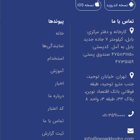
نسخه اندروید
نسخه iOS
تماس با ما
پیوندها
کارخانه و دفتر مرکزی:
خانه
بابل، کیلومتر 7 جاده جدید
نمایندگی‌ها
بابل به آمل. کدپستی:
4758311150 صندوق پستی:
استخدام
47135159
آموزش
تهران: خیابان توحید،
اخبار
جنب مترو توحید، طبقه
فوقانی بانک اقتصاد نوین،
درباره ما
پلاک 33، طبقه 3، واحد 8
کد اعتبار
011-35910000
تماس با ما
ثبت گزارش
info@negarkhodro.com