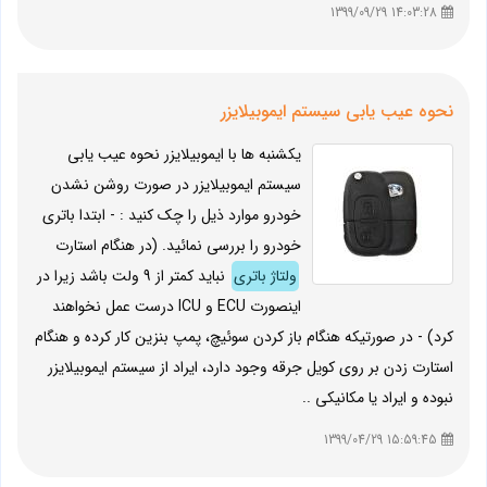
14:03:28 1399/09/29
نحوه عیب یابی سیستم ایموبیلایزر
یکشنبه ها با ایموبیلایزر نحوه عیب یابی
سیستم ایموبیلایزر در صورت روشن نشدن
خودرو موارد ذیل را چک کنید : - ابتدا باتری
خودرو را بررسی نمائید. (در هنگام استارت
ولتاژ باتری
نباید کمتر از 9 ولت باشد زیرا در
اینصورت ECU و ICU درست عمل نخواهند
کرد) - در صورتیکه هنگام باز کردن سوئیچ، پمپ بنزین کار کرده و هنگام
استارت زدن بر روی کویل جرقه وجود دارد، ایراد از سیستم ایموبیلایزر
نبوده و ایراد یا مکانیکی ..
15:59:45 1399/04/29