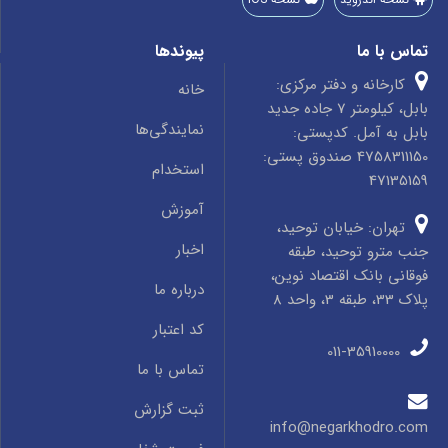
تماس با ما
پیوندها
کارخانه و دفتر مرکزی:
خانه
بابل، کیلومتر 7 جاده جدید
نمایندگی‌ها
بابل به آمل. کدپستی:
4758311150 صندوق پستی:
استخدام
47135159
آموزش
تهران: خیابان توحید،
اخبار
جنب مترو توحید، طبقه
فوقانی بانک اقتصاد نوین،
درباره ما
پلاک 33، طبقه 3، واحد 8
کد اعتبار
011-35910000
تماس با ما
ثبت گزارش
info@negarkhodro.com