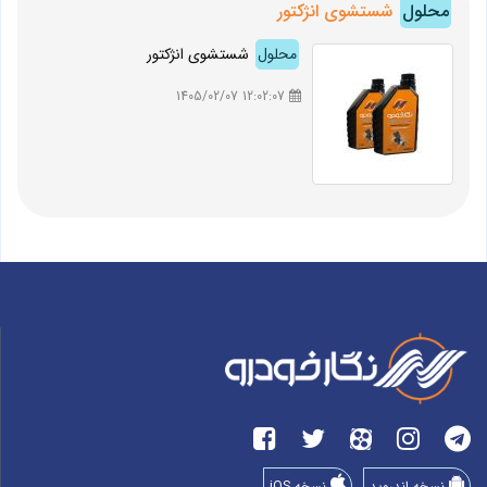
محلول
شستشوی انژکتور
محلول
شستشوی انژکتور
12:02:07 1405/02/07
نسخه اندروید
نسخه iOS