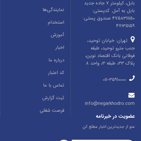
بابل، کیلومتر 7 جاده جدید
نمایندگی‌ها
بابل به آمل. کدپستی:
4758311150 صندوق پستی:
استخدام
47135159
آموزش
تهران: خیابان توحید،
اخبار
جنب مترو توحید، طبقه
فوقانی بانک اقتصاد نوین،
درباره ما
پلاک 33، طبقه 3، واحد 8
کد اعتبار
011-35910000
تماس با ما
ثبت گزارش
info@negarkhodro.com
فرصت شغلی
عضویت در خبرنامه
منو از جدیدترین اخبار مطلع کن