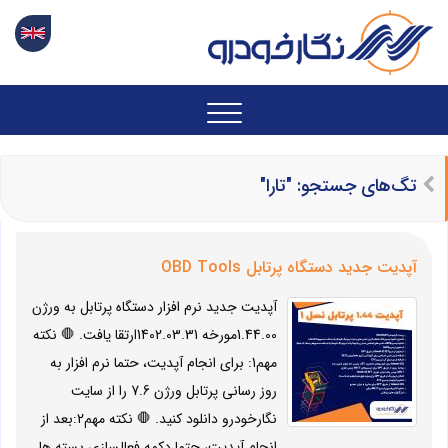
تگ‌های جستجو: "تارا"
آپدیت جدید دستگاه پرتابل OBD Tools
آپدیت جدید نرم افزار دستگاه پرتابل به ورژن
1.44.00مورخه 1402.03.31ارتقا یافت. 🛑 نکته
مهم1: برای انجام آپدیت، حتما نرم افزار به
روز رسانی پرتابل ورژن 7.6 را از سایت
نگارخودرو دانلود کنید. 🛑 نکته مهم2:بعد از
انجام آپدیت، حتما دکمه فعالسازی بسته ها