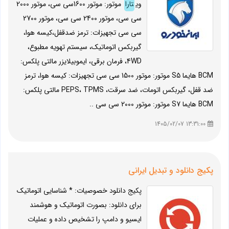
وی
تارا
موتور: موتور 1600سی سی، موتور 2000
سی سی، موتور 2400 سی سی، موتور 2700
سی سی تجهیزات: ترمز ضدقفل،کیسه هوا،
گیربکس اتوماتیک، سیستم تهویه مطبوع،
4WD، فرمان برقی، ایموبیلایزر مالتی پلکس:
BCM هایما S5 موتور: موتور 1500 سی سی تجهیزات: کیسه هوا، ترمز
ضد قفل، گیربکس اتومات، ضد سرقت، PEPS، TPMS مالتی پلکس:
BCM هایما S7 موتور: موتور 2000 سی سی ..
13:31:00 1405/02/07
پکیج دانلود و تبدیل ایرانی
پکیج دانلود خصوصیات: * شناسایی اتوماتیک
برای دانلود: بصورت اتوماتیک و هوشمند
ایسیو و دامپ را تشخیص داده و عملیات