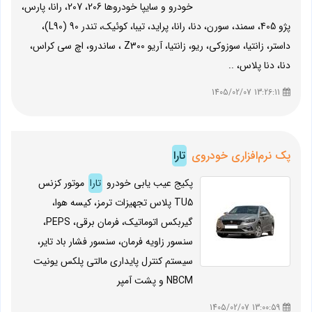
خودرو و سایپا خودروها 206، 207، رانا، پارس،
پژو 405، سمند، سورن، دنا، رانا، پراید، تیبا، کوئیک، تندر 90 (L90)،
داستر، زانتیا، سوزوکی، ریو، زانتیا، آریو Z300 ، ساندرو، اچ سی کراس،
دنا، دنا پلاس، ..
13:26:11 1405/02/07
پک نرم‌افزاری خودروی
تارا
پکیج عیب یابی خودرو
تارا
موتور کزنس
TU5 پلاس تجهیزات ترمز، کیسه هوا،
گیربکس اتوماتیک، فرمان برقی، PEPS،
سنسور زاویه فرمان، سنسور فشار باد تایر،
سیستم کنترل پایداری مالتی پلکس یونیت
NBCM و پشت آمپر
13:00:59 1405/02/07