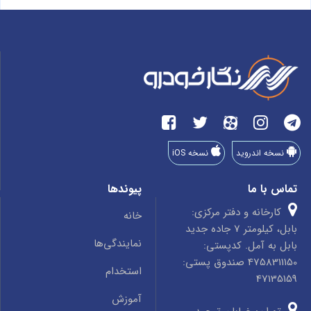
نسخه اندروید
نسخه iOS
تماس با ما
پیوندها
کارخانه و دفتر مرکزی:
خانه
بابل، کیلومتر 7 جاده جدید
نمایندگی‌ها
بابل به آمل. کدپستی:
4758311150 صندوق پستی:
استخدام
47135159
آموزش