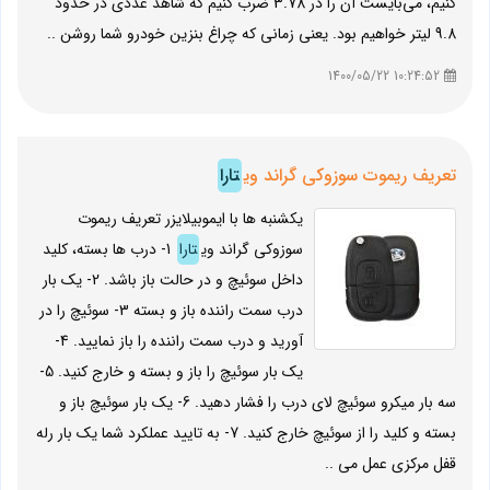
کنیم، می‌بایست آن را در 3.78 ضرب کنیم که شاهد عددی در حدود
9.8 لیتر خواهیم بود. یعنی زمانی که چراغ بنزین خودرو شما روشن ..
10:24:52 1400/05/22
تعریف ریموت سوزوکی گراند وی
تارا
یکشنبه ها با ایموبیلایزر تعریف ریموت
سوزوکی گراند وی
تارا
1- درب ها بسته، کلید
داخل سوئیچ و در حالت باز باشد. 2- یک بار
درب سمت راننده باز و بسته 3- سوئیچ را در
آورید و درب سمت راننده را باز نمایید. 4-
یک بار سوئیچ را باز و بسته و خارج کنید. 5-
سه بار میکرو سوئیچ لای درب را فشار دهید. 6- یک بار سوئیچ باز و
بسته و کلید را از سوئیچ خارج کنید. 7- به تایید عملکرد شما یک بار رله
قفل مرکزی عمل می ..