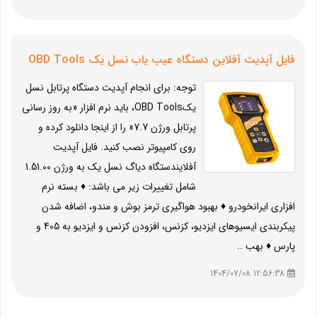
فایل آپدیت آفلاین دستگاه عیب یاب نسل یک OBD Tools
توجه: برای انجام آپدیت دستگاه پرتابل نسل
یکOBD Tools، باید نرم افزار «به روز رسانی
پرتابل ورژن 7.7» را از اینجا دانلود کرده و
روی کامپیوتر نصب کنید. فایل آپدیت
آفلایندستگاه دیاگ نسل یک به ورژن 1.51.00
شامل تغییرات زیر می باشد: ♦ بسته نرم
افزاری ایرانخودرو ♦ بهبود هواگیری ترمز بوش و مندو، اضافه شدن
پیکربندی ایسیوهای ایزدیو، کزنس، افزودن کزنس و ایزدیو به 405 و
پارس ♦ بهب ..
12:56:38 1404/07/08