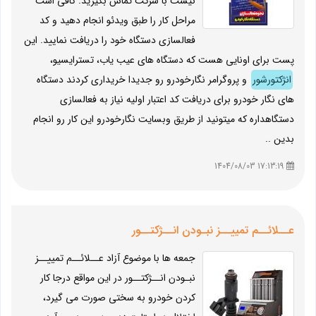
نیست با شرکت تماس بگیرید. کافی است
مراحل کار را طبق ویدئو انجام دهید و کد
فعالسازی دستگاه خود را دریافت نمایید. این
پست برای اونایی هست که دستگاه های عیب یاب، تسترایسیو،
انژکتورشور
و پروگرامر نگارخودرو رو جدیدا خریداری کردند دستگاه
های نگار خودرو برای دریافت کد اعتبار اولیه نیاز به فعالسازی
دستگاهداره که میتونید از طریق وبسایت نگارخودرو این کار رو انجام
بدین ..
17:13:19 1404/08/03
عــلائــم تمییــز نبـودن انــژکتــور
جمعه ها با موضوع آزاد عــلائــم تمییــز
نبـودن انــژکتــور در این مواقع درجا كار
كردن خودرو به سختی صورت می گیرد،