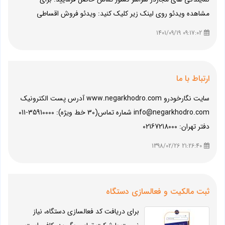
مشاهده ویدئو روی لینک زیر کلیک کنید: ویدئو فروش اقساطی
09:17:02 1401/09/19
ارتباط با ما
سایت نگارخودرو www.negarkhodro.com آدرس پست الکترونیک
info@negarkhodro.com شماره تماس(30 خط ویژه): 35910000-011
دفتر تهران: 02167218000
21:26:40 1398/02/26
ثبت مالکیت و فعالسازی دستگاه
برای دریافت کد فعالسازی دستگاه، نیاز