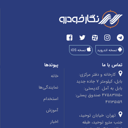
نسخه اندروید
نسخه iOS
تماس با ما
پیوندها
کارخانه و دفتر مرکزی:
خانه
بابل، کیلومتر 7 جاده جدید
نمایندگی‌ها
بابل به آمل. کدپستی:
4758311150 صندوق پستی:
استخدام
47135159
آموزش
تهران: خیابان توحید،
اخبار
جنب مترو توحید، طبقه