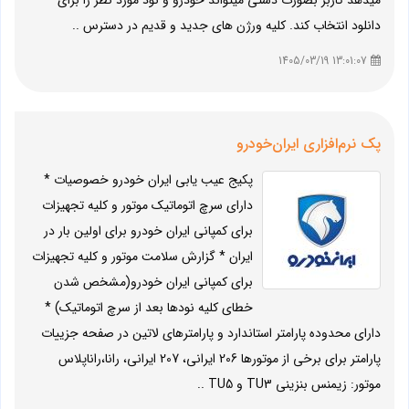
میدهد کاربر بصورت دستی میتواند خودرو و نود مورد نظر را برای
دانلود انتخاب کند. کلیه ورژن های جدید و قدیم در دسترس ..
13:01:07 1405/03/19
پک نرم‌افزاری ایران‌خودرو
پکیج عیب یابی ایران خودرو خصوصیات *
دارای سرچ اتوماتیک موتور و کلیه تجهیزات
برای کمپانی ایران خودرو برای اولین بار در
ایران * گزارش سلامت موتور و کلیه تجهیزات
برای کمپانی ایران خودرو(مشخص شدن
خطای کلیه نودها بعد از سرچ اتوماتیک) *
دارای محدوده پارامتر استاندارد و پارامترهای لاتین در صفحه جزییات
پارامتر برای برخی از موتورها 206 ایرانی، 207 ایرانی، رانا،راناپلاس
موتور: زیمنس بنزینی TU3 و TU5 ..