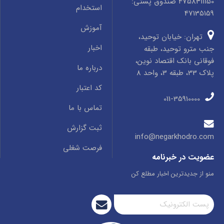
4758311150 صندوق پستی:
استخدام
47135159
آموزش
تهران: خیابان توحید،
اخبار
جنب مترو توحید، طبقه
فوقانی بانک اقتصاد نوین،
درباره ما
پلاک 33، طبقه 3، واحد 8
کد اعتبار
011-35910000
تماس با ما
ثبت گزارش
info@negarkhodro.com
فرصت شغلی
عضویت در خبرنامه
منو از جدیدترین اخبار مطلع کن