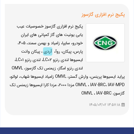
پکیج نرم افزاری گازسوز
پکیج نرم افزاری گازسوز خصوصیات عیب
یابی یونیت های گاز کمپانی های ایران
خودرو، سایپا، زامیاد و بهمن سمند، 405،
پارس، پیکان، روآ،
آردی
، پیکان وانت
ایسیوها لندی رنزو LC02، لندی رنزو LC01،
لندی رنزو امگاز، زیمنس تک گازسوز، OMVL
پراید ایسیوها پرینس، وارش گستر، OMVL زامیاد ایسیوها شهاب، لواتو،
OMVL ، IAV-BRC، IAV-MPD مزدا 2000، مزدا کارا ایسیوها زیمنس تک
گازسوز، OMVL ، IAV-BRC
13:57:18 1405/03/02