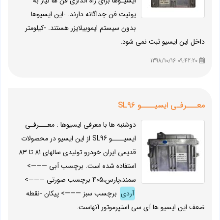
ایسیـوها برای راه اندازی فن ها نیاز به
یونیت فن جداگانه دارند. -این ایسیوها
بدون سیستم ایموبیلایزر هستند. -کیلومتر
داخل این ایسیو ثبت نمی شود.
09:42:20 1398/10/16
معـــرفـی ایسیــــو SL96
دوشنبه ها با معرفی ایسیوها : معـــرفـی
ایسیــــو SL96 از این ایسیو در محصولات
قدیمی ایران خودرو تولیدی سالهای 81 تا 83
استفاده شده است. برچسب آبی ———>
سمند،پارس،405 برچسب صورتی ———>
آردی
برچسب سبز ———> پیکان -نقطه
ضعف این ایسیو ها آی سی استپرموتور آنهاست.