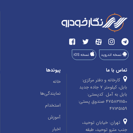
نسخه اندروید
نسخه iOS
تماس با ما
پیوندها
کارخانه و دفتر مرکزی:
خانه
بابل، کیلومتر 7 جاده جدید
نمایندگی‌ها
بابل به آمل. کدپستی:
4758311150 صندوق پستی:
استخدام
47135159
آموزش
تهران: خیابان توحید،
اخبار
جنب مترو توحید، طبقه