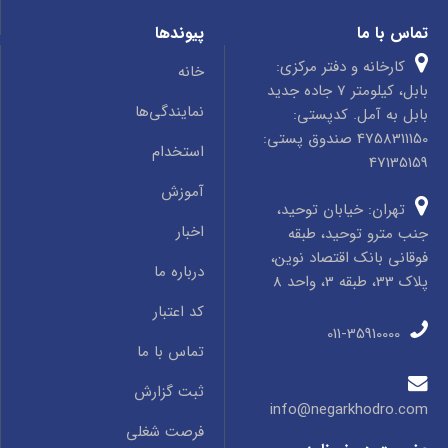
تماس با ما
پیوندها
کارخانه و دفتر مرکزی:
خانه
بابل، کیلومتر 7 جاده جدید
نمایندگی‌ها
بابل به آمل. کدپستی:
4758311150 صندوق پستی:
استخدام
47135159
آموزش
تهران: خیابان توحید،
اخبار
جنب مترو توحید، طبقه
فوقانی بانک اقتصاد نوین،
درباره ما
پلاک 33، طبقه 3، واحد 8
کد اعتبار
011-35910000
تماس با ما
ثبت گزارش
info@negarkhodro.com
فرصت شغلی