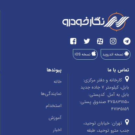
نسخه اندروید
نسخه iOS
تماس با ما
پیوندها
کارخانه و دفتر مرکزی:
خانه
بابل، کیلومتر 7 جاده جدید
نمایندگی‌ها
بابل به آمل. کدپستی:
4758311150 صندوق پستی:
استخدام
47135159
آموزش
تهران: خیابان توحید،
اخبار
جنب مترو توحید، طبقه