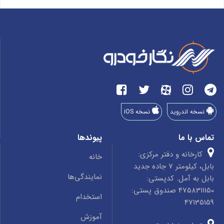
نسخه اندروید
نسخه iOS
تماس با ما
پیوندها
کارخانه و دفتر مرکزی:
خانه
بابل، کیلومتر 7 جاده جدید
نمایندگی‌ها
بابل به آمل. کدپستی:
4758311150 صندوق پستی:
استخدام
47135159
آموزش