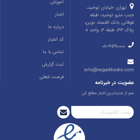
آموزش
تهران: خیابان توحید،
اخبار
جنب مترو توحید، طبقه
فوقانی بانک اقتصاد نوین،
درباره ما
پلاک 33، طبقه 3، واحد 8
کد اعتبار
011-35910000
تماس با ما
ثبت گزارش
info@negarkhodro.com
فرصت شغلی
عضویت در خبرنامه
منو از جدیدترین اخبار مطلع کن