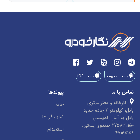
نسخه اندروید
نسخه iOS
تماس با ما
پیوندها
کارخانه و دفتر مرکزی:
خانه
بابل، کیلومتر 7 جاده جدید
نمایندگی‌ها
بابل به آمل. کدپستی:
4758311150 صندوق پستی:
استخدام
47135159