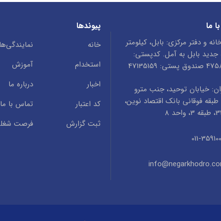
ا ما
پیوندها
انه و دفتر مرکزی: بابل، کیلومتر
خانه
نمایندگی‌ها
ه جدید بابل به آمل. کدپستی:
استخدام
آموزش
ستی: 47135159
اخبار
درباره ما
ن: خیابان توحید، جنب مترو
طبقه فوقانی بانک اقتصاد نوین،
کد اعتبار
تماس با ما
ثبت گزارش
فرصت شغل