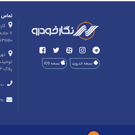
تماس ب
کارخ
7 جاد
4758311150 صندوق پ
تهرا
توحید، 
نسخه اندروید
نسخه iOS
پلاک 33، طبقه 3، واحد 8
011-35910000
info@negarkhodro.com