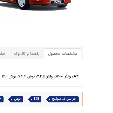
مشخصات محصول
راهنما و کاتالوگ
فیل
J34
، والئو
S2000
، والئو
7.4.5
، بوش
7.4.4
، بوش
BSI
خواندن کد سوئیچ
BSI
بوش
206