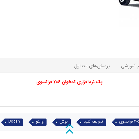
م آموزشی
پرسش‌های متداول
پک نرم‌افزاری کدخوان 206 فرانسوی
 فرانسوی
تعریف کلید
بوش
والئو
Bocsh