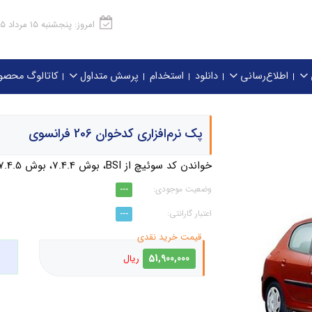
امروز: پنجشنبه 15 مرداد 1405
اطلاع‌رسانی
دانلود
استخدام
پرسش متداول
کاتالوگ محصو
پک نرم‌افزاری کدخوان 206 فرانسوی
خواندن کد سوئیچ از BSI، بوش 7.4.4، بوش 7.4.5، والئو S2000، والئو J34
---
---
51,900,000