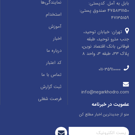
نمایندگی‌ها
بابل به آمل. کدپستی:
4758311150 صندوق پستی:
استخدام
47135159
آموزش
تهران: خیابان توحید،
اخبار
جنب مترو توحید، طبقه
فوقانی بانک اقتصاد نوین،
درباره ما
پلاک 33، طبقه 3، واحد 8
کد اعتبار
011-35910000
تماس با ما
ثبت گزارش
info@negarkhodro.com
فرصت شغلی
عضویت در خبرنامه
منو از جدیدترین اخبار مطلع کن