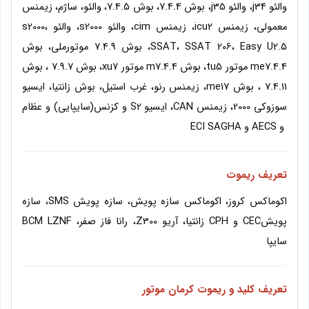
والئو j34، والئو j35، بوش 7.4.4، بوش 7.4.5، والئو، ساژم، زیمنس
معمولی، زیمنس icu2، زیمنس cim، والئو s2000، والئو s2000،
SSAT، SSAT 206، Easy U2.5، بوش 7.4.9 موتورملی، بوش
me7.4.4 موتور tu5، بوش m7.4.4 موتور xu7، بوش 7.9.7 ، بوش
7.4.11 ، بوش me17، زیمنس رنو، غرب استیل، بوش زانتیا، ایسیو
سوزوکی 2000، زیمنس CAN، ایسیو S2 و کزنس(سایپایی) و عظام
و AECS و ECI SAGHA
تعریف ریموت
اکوماکس کروز، اکوماکس سازه پویش، سازه پویش SMS، سازه
پویشCEC و CPH زانتیا، آریو Z300، رانا فاز صفر، BCM LZNF
سایپا
تعریف کلید و ریموت کرمان موتور