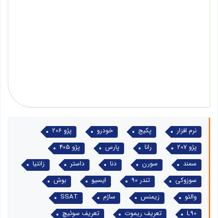
نرم افزار
پکیج
خودرو
پژو 206
پژو 207
رانا
پارس
پژو 405
سمند
سورن
دنا
داستر
زانتیا
سوزوکی
تندر 90
ایسیو
بوش
والئو
زیمنس
ساژم
SSAT
L90
تعریف ریموت
تعریف سوئیچ