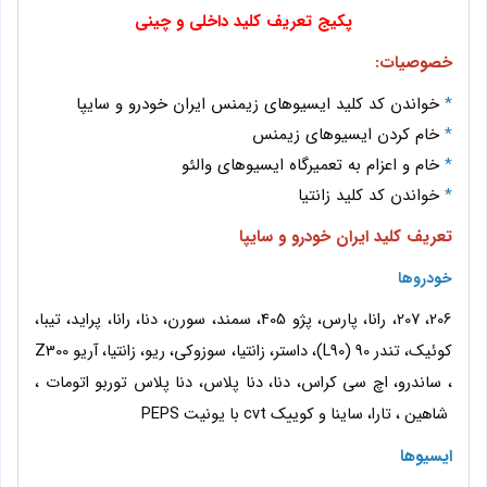
پکیج تعریف کلید داخلی و چینی
خصوصیات:
*
خواندن کد کلید ایسیوهای زیمنس ایران خودرو و سایپا
*
خام کردن ایسیوهای زیمنس
*
خام و اعزام به تعمیرگاه ایسیوهای والئو
*
خواندن کد کلید زانتیا
تعریف کلید ایران خودرو و سایپا
خودروها
206، 207، رانا، پارس، پژو 405، سمند، سورن، دنا، رانا، پراید، تیبا،
کوئیک، تندر 90 (L90)، داستر، زانتیا، سوزوکی، ریو، زانتیا، آریو Z300
، ساندرو، اچ سی کراس، دنا، دنا پلاس، دنا پلاس توربو اتومات ،
شاهین ، تارا، ساینا و کوییک cvt با یونیت PEPS
ایسیوها