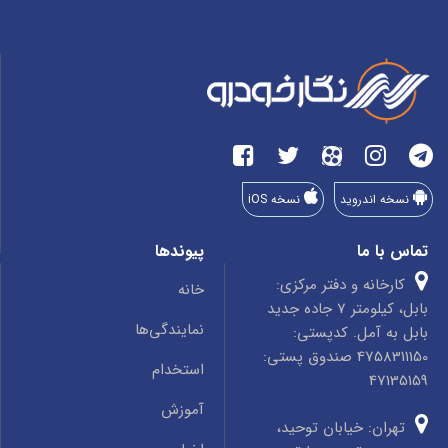
نسخه اندروید
نسخه iOS
تماس با ما
پیوندها
کارخانه و دفتر مرکزی:
خانه
بابل، کیلومتر 7 جاده جدید
نمایندگی‌ها
بابل به آمل. کدپستی:
4758311150 صندوق پستی:
استخدام
47135159
آموزش
تهران: خیابان توحید،