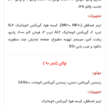
جدید، والئو J35
تجهیزات:
ترمز ضدقفل (MK20، MK70)، کیسه هوا، گیربکس اتوماتیک AL4
تیپ 6، گیربکس اتوماتیک AL4 تیپ 4، فرمان کام 2000، رادیو،
پشت آمپر، سیستم تهویه مطبوع، صفحه نمایش چند منظوره،
دانلود و عیب یابی BSI
لوگان (تندر 90 )
موتور
:
زیمنس گیربکس دستی، زیمنس گیربکس اتومات، SAX500
تجهیزات:
ترمز ضدقفل، کیسه هوا، گیربکس اتوماتیک