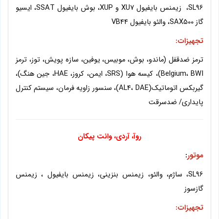
SL96، زیمنس بایفیول XU7 و XUP، بوش بایفیول SSAT، ایسیو
گاز SAX500، والئو بایفیول VB44
تجهیزات:
ترمز ضدقفل (ماندو، بوش، موبیس، یوفین، سازه پویش، توز، ترمز
Belgium، BWI)، کیسه هوا (SRS، ایمن، کروز، HAE، جین هنگ)،
گیربکس اتوماتیک(AL4، DAE)، سنسور زاویه فرمان، سیستم کنترل
پایداری/ ضدسرقت
روآ، آردی، وانت پیکان
موتور
:
SL96، ساژم، والئو، زیمنس بنزینی، زیمنس بایفیول ، زیمنس
گازسوز
تجهیزات: