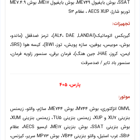
SSAT، بوش بایفیول ME749، بوش بایفیول ME17، بوش ME7.4.9
توربو شارژ، AECS XUP ، عظام S3
تجهیزات:
گیربکس اتوماتیک(AL4، DAE ,LANDAI)، ترمز ضدقفل (ماندو،
بوش، موبیس، یوفین، سازه پویش، توز، BWI)، کیسه هوا (SRS،
ایمن، کروز، HAE، جین هنگ)، فرمان برقی، سنسور زاویه فرمان،
سنسور باد تایر
/ ضدسرقت
پارس، 405
موتور:
OMVL انژکتوری، بوش M744، بوش ME744، ساژم، والئو، زیمنس
بنزینی XU7 و XUP، زیمنس بنزینی TU5، زیمنس بنزینی XUM،
بوش بنزینی SSAT، بوش بنزینی ME17، ایسیو AECS، عظام
SB16، غرب استیل، والئو بنزینی VB44، بوش MP73 سریر، کیزنس،