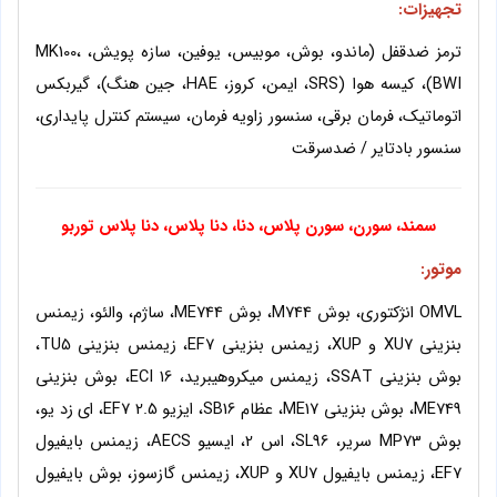
تجهیزات:
ترمز ضدقفل (ماندو، بوش، موبیس، یوفین، سازه پویش، MK100،
BWI)، کیسه هوا (SRS، ایمن، کروز، HAE، جین هنگ)، گیربکس
اتوماتیک، فرمان برقی، سنسور زاویه فرمان، سیستم کنترل پایداری،
سنسور بادتایر / ضدسرقت
سمند، سورن، سورن پلاس، دنا، دنا پلاس، دنا پلاس توربو
موتور
:
OMVL انژکتوری، بوش M744، بوش ME744، ساژم، والئو، زیمنس
بنزینی XU7 و XUP، زیمنس بنزینی EF7، زیمنس بنزینی TU5،
بوش بنزینی SSAT، زیمنس میکروهیبرید، ECI 16، بوش بنزینی
ME749، بوش بنزینی ME17، عظام SB16، ایزیو 2.5 EF7، ای زد یو،
بوش MP73 سریر، SL96، اس 2، ایسیو AECS، زیمنس بایفیول
EF7، زیمنس بایفیول XU7 و XUP، زیمنس گازسوز، بوش بایفیول