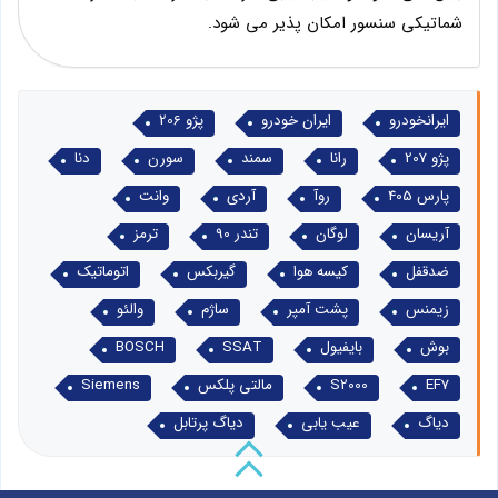
شماتیکی سنسور امکان پذیر می شود.
ایرانخودرو
ایران خودرو
پژو 206
پژو 207
رانا
سمند
سورن
دنا
پارس 405
روآ
آردی
وانت
آریسان
لوگان
تندر 90
ترمز
ضدقفل
کیسه هوا
گیربکس
اتوماتیک
زیمنس
پشت آمپر
ساژم
والئو
بوش
بایفیول
SSAT
BOSCH
EF7
S2000
مالتی پلکس
Siemens
دیاگ
عیب یابی
دیاگ پرتابل