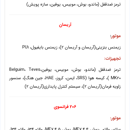
ترمز ضدقفل (ماندو، بوش، موبیس، یوفین، سازه پویش)
آریسان
موتور
:
زیمنس بنزینی(آریسان و آریسان 2)، زیمنس بایفیول، PU1
تجهیزات:
ترمز ضدقفل (ماندو، بوش، موبیس، یوفین،Belguim، Teves
MK20 )، کیسه هوا (SRS، ایمن، کروز، HAE، جین هنگ)، سنسور
زاویه فرمان(آریسان 2)، سیستم کنترل پایداری(آریسان 2)
206 فرانسوی
موتور
:
ساژم، والئو ،بوش ME7.4.4، بوش ME7.4.5، والئو j34، والئو J34