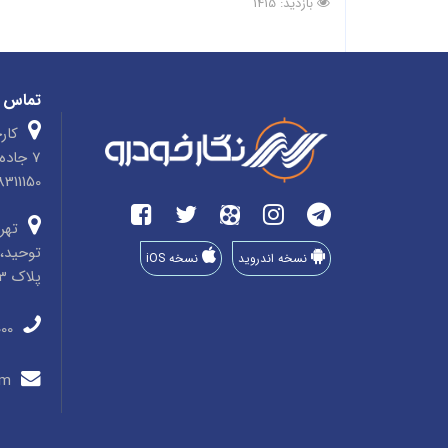
بازدید: 1415
تماس ب
کارخ
7 جاد
4758311150 صندوق پ
تهرا
توحید، 
نسخه اندروید
نسخه iOS
پلاک 33، طبقه 3، واحد 8
011-35910000
info@negarkhodro.com