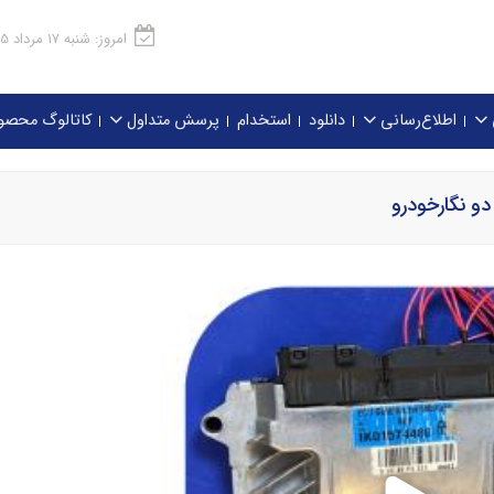
امروز: شنبه 17 مرداد 1405
اطلاع‌رسانی
دانلود
استخدام
پرسش متداول
کاتالوگ محصو
و نگارخودرو