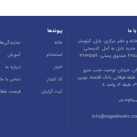
ا ما
پیوندها
انه و دفتر مرکزی: بابل، کیلومتر
خانه
نمایندگی‌ها
ه جدید بابل به آمل. کدپستی:
استخدام
آموزش
ستی: 47135159
اخبار
درباره ما
ن: خیابان توحید، جنب مترو
طبقه فوقانی بانک اقتصاد نوین،
کد اعتبار
تماس با ما
ثبت گزارش
فرصت شغل