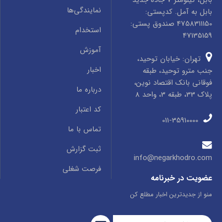
نمایندگی‌ها
بابل به آمل. کدپستی:
4758311150 صندوق پستی:
استخدام
47135159
آموزش
تهران: خیابان توحید،
اخبار
جنب مترو توحید، طبقه
فوقانی بانک اقتصاد نوین،
درباره ما
پلاک 33، طبقه 3، واحد 8
کد اعتبار
011-35910000
تماس با ما
ثبت گزارش
info@negarkhodro.com
فرصت شغلی
عضویت در خبرنامه
منو از جدیدترین اخبار مطلع کن