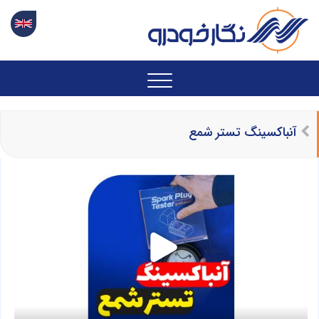
آنباکسینگ تستر شمع