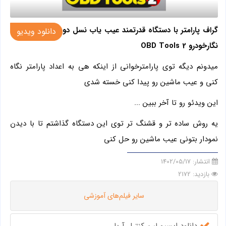
گراف پارامتر با دستگاه قدرتمند عیب یاب نسل دو
دانلود ویدیو
نگارخودرو OBD Tools 2
میدونم دیگه توی پارامترخوانی از اینکه هی به اعداد پارامتر نگاه
کنی و عیب ماشین رو پیدا کنی خسته شدی
این ویدئو رو تا آخر ببین ...
یه روش ساده تر و قشنگ تر توی این دستگاه گذاشتم تا با دیدن
نمودار بتونی عیب ماشین رو حل کنی
انتشار:
1402/05/17
بازدید: 2172
سایر فیلم‌های آموزشی
دانلود ایسیو لین کنترل آریا