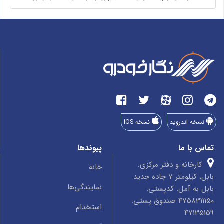
نسخه اندروید
نسخه iOS
تماس با ما
پیوندها
کارخانه و دفتر مرکزی:
خانه
بابل، کیلومتر 7 جاده جدید
نمایندگی‌ها
بابل به آمل. کدپستی:
4758311150 صندوق پستی:
استخدام
47135159