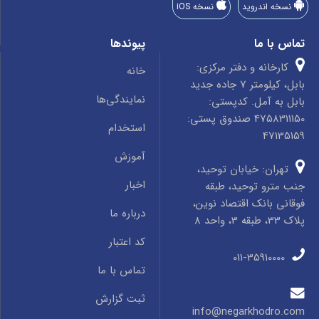
نسخه اندروید
نسخه iOS
تماس با ما
پیوندها
کارخانه و دفتر مرکزی:
خانه
بابل، کیلومتر 7 جاده جدید
نمایندگی‌ها
بابل به آمل. کدپستی:
4758311150 صندوق پستی:
استخدام
47135159
آموزش
تهران: خیابان توحید،
اخبار
جنب مترو توحید، طبقه
فوقانی بانک اقتصاد نوین،
درباره ما
پلاک 33، طبقه 3، واحد 8
کد اعتبار
011-35910000
تماس با ما
ثبت گزارش
info@negarkhodro.com