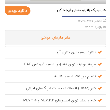
هارمونیک بافرتو دستی ایجاد کن
دانلود ویدیو
انتشار:
1402/03/21
بازدید: 1333
سایر فیلم‌های آموزشی
دانلود ایسیو لین کنترل آریا
طریقه برطرف کردن تقه زدن ایسیو گیربکس DAE
تنظیم دور Idle ایسیو AECS
کلیر (Clear) اتوماتیک یونیت ایربگ‌های ایرانی
خام و بیکد کردن ایسیوهای ME7.4.4 و ME7.4.5