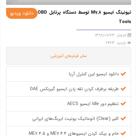
تیونینگ ایسیو M7.8 توسط دستگاه پرتابل OBD
دانلود ویدیو
Tools
انتشار:
1399/07/23
بازدید: 2423
سایر فیلم‌های آموزشی
دانلود ایسیو لین کنترل آریا
طریقه برطرف کردن تقه زدن ایسیو گیربکس DAE
تنظیم دور Idle ایسیو AECS
کلیر (Clear) اتوماتیک یونیت ایربگ‌های ایرانی
خام و بیکد کردن ایسیوهای ME7.4.4 و ME7.4.5