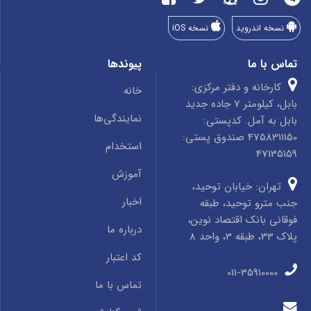
نسخه اندروید
نسخه iOS
تماس با ما
پیوندها
کارخانه و دفتر مرکزی:
خانه
بابل، کیلومتر 7 جاده جدید
نمایندگی‌ها
بابل به آمل. کدپستی:
4758311150 صندوق پستی:
استخدام
47135159
آموزش
تهران: خیابان توحید،
اخبار
جنب مترو توحید، طبقه
فوقانی بانک اقتصاد نوین،
درباره ما
پلاک 33، طبقه 3، واحد 8
کد اعتبار
011-35910000
تماس با ما