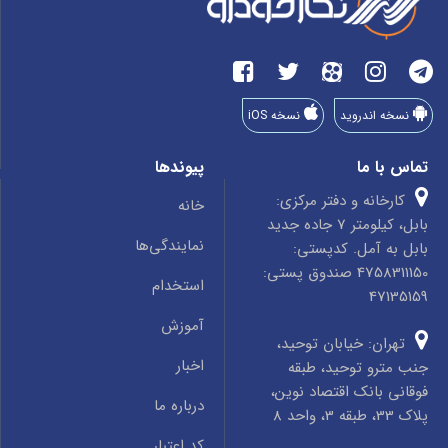
نسخه اندروید
نسخه iOS
تماس با ما
پیوندها
کارخانه و دفتر مرکزی:
خانه
بابل، کیلومتر 7 جاده جدید
نمایندگی‌ها
بابل به آمل. کدپستی:
4758311150 صندوق پستی:
استخدام
47135159
آموزش
تهران: خیابان توحید،
اخبار
جنب مترو توحید، طبقه
فوقانی بانک اقتصاد نوین،
درباره ما
پلاک 33، طبقه 3، واحد 8
کد اعتبار