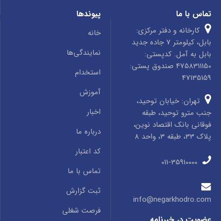
تماس با ما
پیوندها
کارخانه و دفتر مرکزی:
خانه
بابل، کیلومتر 7 جاده جدید
نمایندگی‌ها
بابل به آمل. کدپستی:
4758311150 صندوق پستی:
استخدام
47135159
آموزش
تهران: خیابان توحید،
اخبار
جنب مترو توحید، طبقه
فوقانی بانک اقتصاد نوین،
درباره ما
پلاک 33، طبقه 3، واحد 8
کد اعتبار
011-35910000
تماس با ما
ثبت گزارش
info@negarkhodro.com
فرصت شغلی
عضویت در خبرنامه