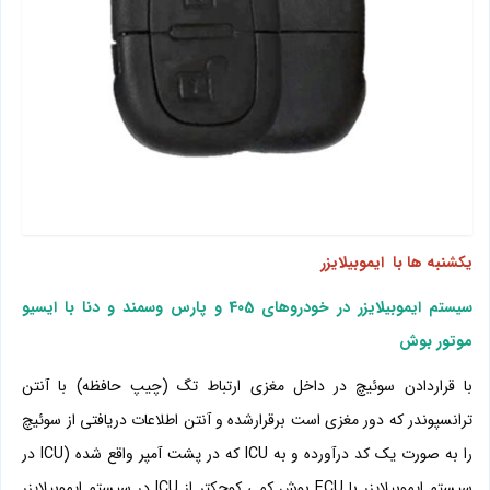
یکشنبه ها با ایموبیلایزر
سیستم ایموبیلایزر در خودروهای 405 و پارس وسمند و دنا با ایسیو
موتور بوش
با قراردادن سوئیچ در داخل مغزی ارتباط تگ (چیپ حافظه) با آنتن
ترانسپوندر که دور مغزی است برقرارشده و آنتن اطلاعات دریافتی از سوئیچ
را به صورت یک کد درآورده و به
ICU
که در پشت آمپر واقع شده (
ICU
در
سیستم ایموبیلایزر با
ECU
بوش کمی کوچکتر از
ICU
در سیستم ایموبیلایزر