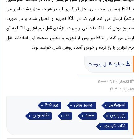
با
ECU
زیمنس است ولی محل قرارگیری آن در هر دو مدل پشت آمپر می
باشد) ارسال می کند این کد در
ICU
تجزیه و تحلیل شده و در صورت
صحیح بودن کد،
ICU
اطلاعاتی را جهت بازشدن قفل نرم افزاری
ECU
به آن
ارسال می کند و
ECU
نیز پس از تجزیه و تحلیل صحت این اطلاعات قفل
نرم افزاری را باز کرده و خودرو آماده روشن شدن خواهد بود.
دانلود فایل پیوست
انتشار:
1400/03/30
بازدید: 2113
ایموبیلایزر
ایسیو بوش
پژو 405
پژو پارس
سمند
دنا
نگارخودرو
نکات کاربردی