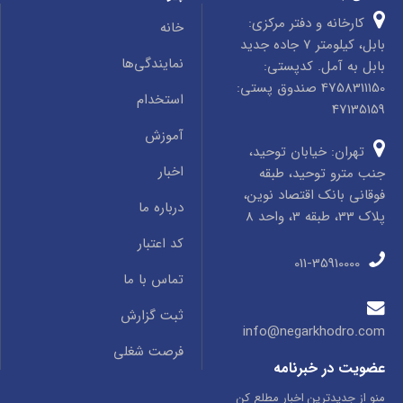
کارخانه و دفتر مرکزی:
خانه
بابل، کیلومتر 7 جاده جدید
نمایندگی‌ها
بابل به آمل. کدپستی:
4758311150 صندوق پستی:
استخدام
47135159
آموزش
تهران: خیابان توحید،
اخبار
جنب مترو توحید، طبقه
فوقانی بانک اقتصاد نوین،
درباره ما
پلاک 33، طبقه 3، واحد 8
کد اعتبار
011-35910000
تماس با ما
ثبت گزارش
info@negarkhodro.com
فرصت شغلی
عضویت در خبرنامه
منو از جدیدترین اخبار مطلع کن