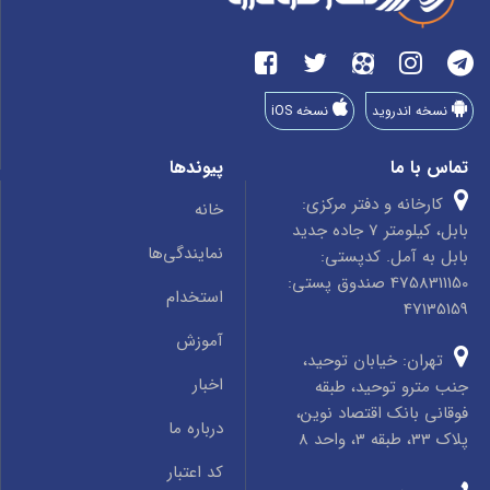
نسخه اندروید
نسخه iOS
تماس با ما
پیوندها
کارخانه و دفتر مرکزی:
خانه
بابل، کیلومتر 7 جاده جدید
نمایندگی‌ها
بابل به آمل. کدپستی:
4758311150 صندوق پستی:
استخدام
47135159
آموزش
تهران: خیابان توحید،
اخبار
جنب مترو توحید، طبقه
فوقانی بانک اقتصاد نوین،
درباره ما
پلاک 33، طبقه 3، واحد 8
کد اعتبار