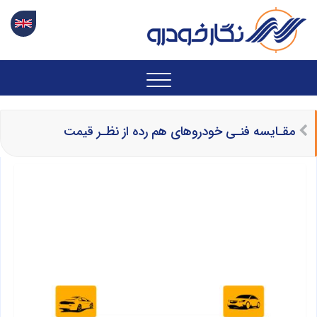
مقـایسه فنـی خودروهای هم رده از نظـر قیمت