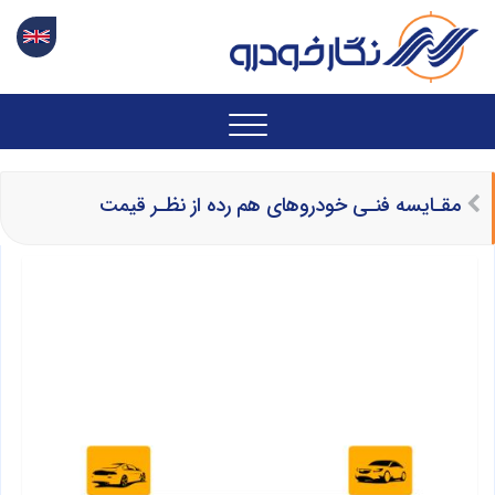
مقـایسه فنـی خودروهای هم رده از نظـر قیمت