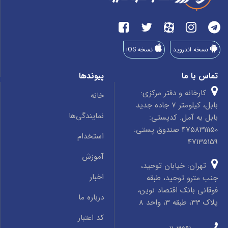
نسخه اندروید
نسخه iOS
تماس با ما
پیوندها
کارخانه و دفتر مرکزی:
خانه
بابل، کیلومتر 7 جاده جدید
نمایندگی‌ها
بابل به آمل. کدپستی:
4758311150 صندوق پستی:
استخدام
47135159
آموزش
تهران: خیابان توحید،
اخبار
جنب مترو توحید، طبقه
فوقانی بانک اقتصاد نوین،
درباره ما
پلاک 33، طبقه 3، واحد 8
کد اعتبار