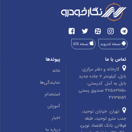
نسخه اندروید
نسخه iOS
تماس با ما
پیوندها
کارخانه و دفتر مرکزی:
خانه
بابل، کیلومتر 7 جاده جدید
نمایندگی‌ها
بابل به آمل. کدپستی:
4758311150 صندوق پستی:
استخدام
47135159
آموزش
تهران: خیابان توحید،
اخبار
جنب مترو توحید، طبقه
فوقانی بانک اقتصاد نوین،
درباره ما