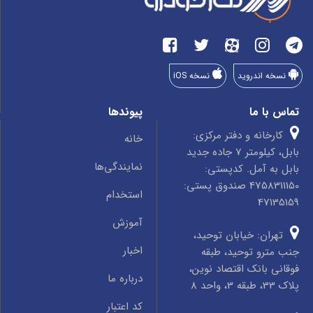
نسخه اندروید
نسخه iOS
تماس با ما
پیوندها
کارخانه و دفتر مرکزی:
خانه
بابل، کیلومتر 7 جاده جدید
نمایندگی‌ها
بابل به آمل. کدپستی:
4758311150 صندوق پستی:
استخدام
47135159
آموزش
تهران: خیابان توحید،
اخبار
جنب مترو توحید، طبقه
فوقانی بانک اقتصاد نوین،
درباره ما
پلاک 33، طبقه 3، واحد 8
کد اعتبار