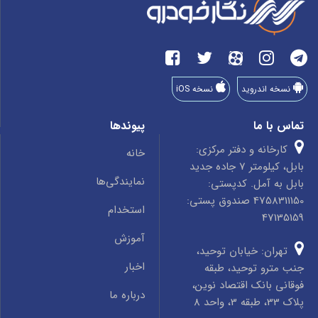
نسخه اندروید
نسخه iOS
تماس با ما
پیوندها
کارخانه و دفتر مرکزی:
خانه
بابل، کیلومتر 7 جاده جدید
نمایندگی‌ها
بابل به آمل. کدپستی:
4758311150 صندوق پستی:
استخدام
47135159
آموزش
تهران: خیابان توحید،
اخبار
جنب مترو توحید، طبقه
فوقانی بانک اقتصاد نوین،
درباره ما
پلاک 33، طبقه 3، واحد 8