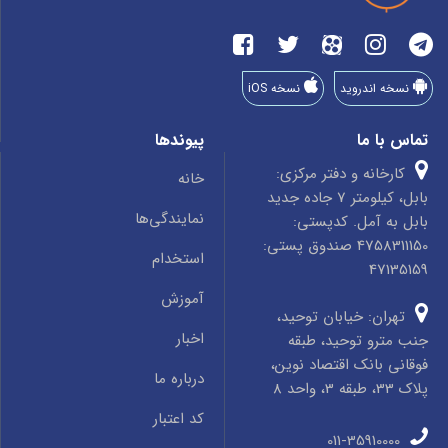
نسخه اندروید
نسخه iOS
تماس با ما
پیوندها
کارخانه و دفتر مرکزی:
خانه
بابل، کیلومتر 7 جاده جدید
نمایندگی‌ها
بابل به آمل. کدپستی:
4758311150 صندوق پستی:
استخدام
47135159
آموزش
تهران: خیابان توحید،
اخبار
جنب مترو توحید، طبقه
فوقانی بانک اقتصاد نوین،
درباره ما
پلاک 33، طبقه 3، واحد 8
کد اعتبار
011-35910000