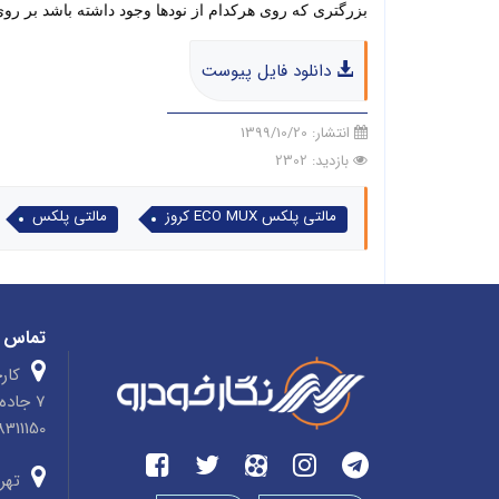
بزرگتری که روی هرکدام از نودها وجود داشته باشد بر روی
دانلود فایل پیوست
انتشار:
1399/10/20
بازدید: 2302
مالتی پلکس ECO MUX کروز
مالتی پلکس
تماس ب
کارخ
7 جاد
4758311150 صندوق پ
تهرا