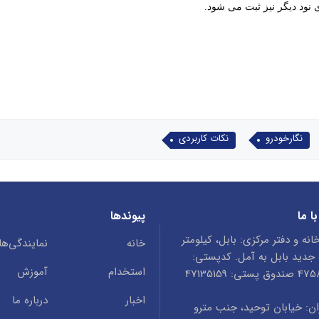
 نود دیگر نیز ثبت می شود.
نگارخودرو
نکات کاربردی
ا ما
پیوندها
انه و دفتر مرکزی: بابل، کیلومتر
خانه
نمایندگی‌ها
ه جدید بابل به آمل. کدپستی:
استخدام
آموزش
ستی: 47135159
اخبار
درباره ما
ن: خیابان توحید، جنب مترو