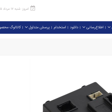
امروز: شنبه 17 مرداد 1405
اطلاع‌رسانی
دانلود
استخدام
پرسش متداول
کاتالوگ محصو