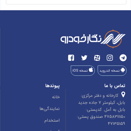
نسخه اندروید
نسخه iOS
تماس با ما
پیوندها
کارخانه و دفتر مرکزی:
خانه
بابل، کیلومتر 7 جاده جدید
نمایندگی‌ها
بابل به آمل. کدپستی:
4758311150 صندوق پستی:
استخدام
47135159