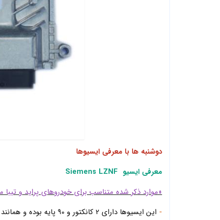
دوشنبه ها با معرفی ایسیوها
معرفی ایسیو Siemens LZNF
«موارد ذکر شده متناسب برای خودروهای پراید و تیبا مدل 97 و 98 هس
-
این ایسیوها دارای 2 کانکتور و 90 پایه بوده و همانند زیمنس معمولی می باشند.