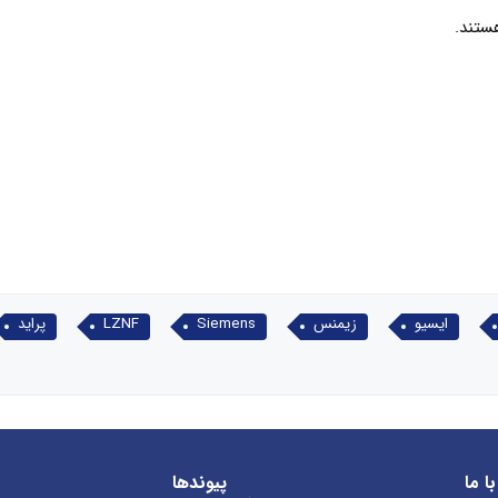
ستند.
ایسیو
زیمنس
Siemens
LZNF
پراید
ا ما
پیوندها